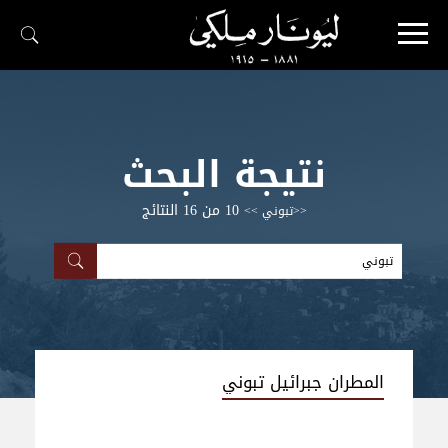
نتيجة البحث
10 من 16
النتائج
<<تبوني >>
المطران جبرائيل تبوني