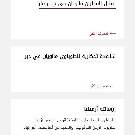
تمثال المطران مالويان في دير بزمار
لمعرفة اكثر
شاهدة تذكارية للطوباوي مالويان في دير
بزمار
لمعرفة اكثر
إرساليّة أرمينيا
بناء على طلب البطريرك استيفانوس بدروس أزاريان،
بطريرك الأرمن الكاثوليك، والعديد من أساقفته، أمر البابا
لاوون الثالث عشر، العام 1881، بتأسيس إرساليّة أرمينيا