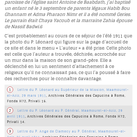
paroisse de l’église saint Antoine de Baabdath, j’ai baptisé
un enfant né le 3 septembre de parents légaux Habib Bou
Ghannam et Adma Pharaon Nimr et il a été nommé Geries.
Le parrain était Chaya Yacoub et la marraine Zahia épouse
de Nassif Badwi.
6
C’est probablement au cours de ce séjour de l’été 1911 que
la photo du P. Léonard qui figure sur la page d’accueil de
ce site et dans le menu « L’auteur » a été prise. Cette photo
est celle que l’auteur a trouvée, déchirée, accrochée sur
un mur dans la maison de son grand-père. Elle a
déclenché en lui un sentiment d’attachement à ce
religieux qu’il ne connaissait pas, ce qui l’a poussé à faire
des recherches pour le connaître davantage.
1
Lettre du P. Léonard au Supérieur de la Mission, Maamouret-
el-Aziz
, 29 mars 1911
, Archives Générales des Capucins à Rome,
Fonds H72, Privati 15.
2
Lettre du P. Léonard au P. Général, Maamouret-el-Aziz
, 29
avril 1911
, Archives Générales des Capucins à Rome, Fonds H72,
Privati 14.
3
Lettre du P. Ange de Clamecy au P. Général, Maamouret-el-