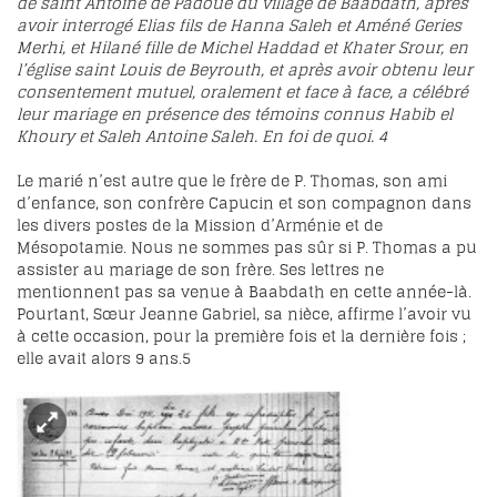
de saint Antoine de Padoue du village de Baabdath, après
avoir interrogé Elias fils de Hanna Saleh et Améné Geries
Merhi, et Hilané fille de Michel Haddad et Khater Srour, en
l’église saint Louis de Beyrouth, et après avoir obtenu leur
consentement mutuel, oralement et face à face, a célébré
leur mariage en présence des témoins connus Habib el
Khoury et Saleh Antoine Saleh. En foi de quoi.
4
Le marié n’est autre que le frère de P. Thomas, son ami
d’enfance, son confrère Capucin et son compagnon dans
les divers postes de la Mission d’Arménie et de
Mésopotamie. Nous ne sommes pas sûr si P. Thomas a pu
assister au mariage de son frère. Ses lettres ne
mentionnent pas sa venue à Baabdath en cette année-là.
Pourtant, Sœur Jeanne Gabriel, sa nièce, affirme l’avoir vu
à cette occasion, pour la première fois et la dernière fois ;
elle avait alors 9 ans.
5