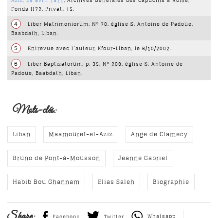
Aziz
, 25 avril 1911
, Archives Générales des Capucins à Rome,
Fonds H72, Privati 15.
4
Liber Matrimoniorum, N° 70, église S. Antoine de Padoue,
Baabdath, Liban.
5
Entrevue avec l’auteur, Kfour-Liban, le 6/10/2002.
6
Liber Baptizatorum, p. 35, N° 208, église S. Antoine
de
Padoue, Baabdath, Liban.
Mots-clés:
Liban
Maamouret-el-Aziz
Ange de Clamecy
Bruno de Pont-à-Mousson
Jeanne Gabriel
Habib Bou Ghannam
Elias Saleh
Biographie
Share:
Whatsapp
Facebook
Twitter