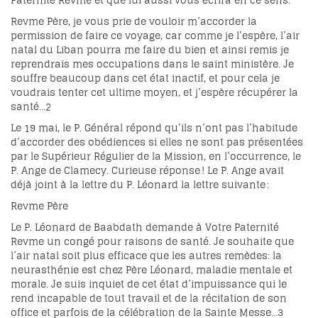
Paternité Revme et que lui aussi vous écrira en ce sens.
Revme Père, je vous prie de vouloir m’accorder la
permission de faire ce voyage, car comme je l’espère, l’air
natal du Liban pourra me faire du bien et ainsi remis je
reprendrais mes occupations dans le saint ministère. Je
souffre beaucoup dans cet état inactif, et pour cela je
voudrais tenter cet ultime moyen, et j’espère récupérer la
santé…
2
Le 19 mai, le P. Général répond qu’ils n’ont pas l’habitude
d’accorder des obédiences si elles ne sont pas présentées
par le Supérieur Régulier de la Mission, en l’occurrence, le
P. Ange de Clamecy. Curieuse réponse ! Le P. Ange avait
déjà joint à la lettre du P. Léonard la lettre suivante :
Revme Père
Le P. Léonard de Baabdath demande à Votre Paternité
Revme un congé pour raisons de santé. Je souhaite que
l’air natal soit plus efficace que les autres remèdes: la
neurasthénie est chez Père Léonard, maladie mentale et
morale. Je suis inquiet de cet état d’impuissance qui le
rend incapable de tout travail et de la récitation de son
office et parfois de la célébration de la Sainte Messe…
3