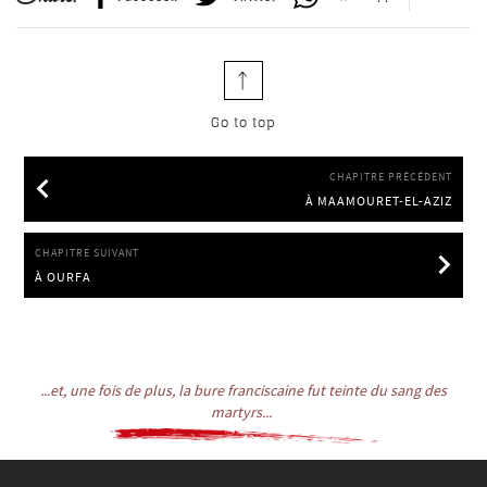
Go to top
CHAPITRE PRÉCÉDENT
À MAAMOURET-EL-AZIZ
À MAAMOURET-EL-AZIZ
CHAPITRE SUIVANT
À OURFA
À OURFA
...et, une fois de plus, la bure franciscaine fut teinte du sang des
martyrs...