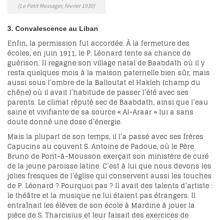
(Le Petit Messager, février 1930)
3. Convalescence au Liban
Enfin, la permission fut accordée. À la fermeture des
écoles, en juin 1911, le P. Léonard tente sa chance de
guérison. Il regagne son village natal de Baabdath où il y
resta quelques mois à la maison paternelle bien sûr, mais
aussi sous l’ombre de la Balloutat el Hakleh (champ du
chêne) où il avait l’habitude de passer l’été avec ses
parents. Le climat réputé sec de Baabdath, ainsi que l’eau
saine et vivifiante de sa source « Al-Araar » lui a sans
doute donné une dose d’énergie.
Mais la plupart de son temps, il l’a passé avec ses frères
Capucins au couvent S. Antoine de Padoue, où le Père
Bruno de Pont-à-Mousson exerçait son ministère de curé
de la jeune paroisse latine. C’est à lui que nous devons les
jolies fresques de l’église qui conservent aussi les touches
de P. Léonard ? Pourquoi pas ? Il avait des talents d’artiste :
le théâtre et la musique ne lui étaient pas étrangers. Il
entraînait les élèves de son école à Mardine à jouer la
pièce de S. Tharcisius et leur faisait des exercices de