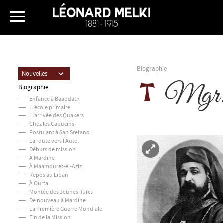
Biographie
Nouvelles
Mgr.
Biographie
Enfance à Baabdath
L ’école primaire
L ’arrivée des Quakers
Chez les Capucins
Postulant à San Stefano
La route vers l’Autel
Débuts de mission
À Mardine
À Maamouret-el-Aziz
Repos au Liban
À Ourfa
Montée des Jeunes-Turcs
De nouveau à Mardine
La Première Guerre Mondiale
Fin de la Mission