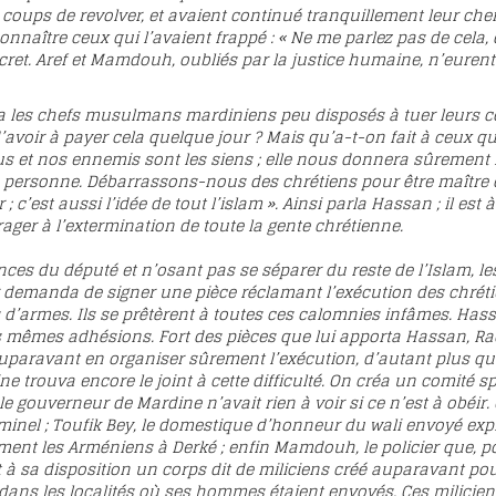
 à coups de revolver, et avaient continué tranquillement leur 
 connaître ceux qui l’avaient frappé : « Ne me parlez pas de cela
cret. Aref et Mamdouh, oubliés par la justice humaine, n’euren
a les chefs musulmans mardiniens peu disposés à tuer leurs conc
 d’avoir à payer cela quelque jour ? Mais qu’a-t-on fait à ceux
s et nos ennemis sont les siens ; elle nous donnera sûrement l
 personne. Débarrassons-nous des chrétiens pour être maître c
 ; c’est aussi l’idée de tout l’islam ». Ainsi parla Hassan ; il 
ger à l’extermination de toute la gente chrétienne.
nces du député et n’osant pas se séparer du reste de l’Islam, l
 demanda de signer une pièce réclamant l’exécution des chré
 d’armes. Ils se prêtèrent à toutes ces calomnies infâmes. Has
es mêmes adhésions. Fort des pièces que lui apporta Hassan, R
t auparavant en organiser sûrement l’exécution, d’autant plus q
ne trouva encore le joint à cette difficulté. On créa un comité 
le gouverneur de Mardine n’avait rien à voir si ce n’est à obéir. 
iminel ; Toufik Bey, le domestique d’honneur du wali envoyé exp
ment les Arméniens à Derké ; enfin Mamdouh, le policier que, po
 à sa disposition un corps dit de miliciens créé auparavant pour 
ans les localités où ses hommes étaient envoyés. Ces miliciens,