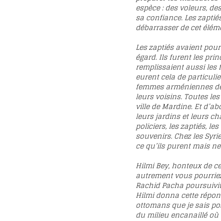
espèce : des voleurs, de
sa confiance. Les zaptié
débarrasser de cet élém
Les zaptiés avaient pour
égard. Ils furent les pr
remplissaient aussi les 
eurent cela de particuli
femmes arméniennes desti
leurs voisins. Toutes l
ville de Mardine. Et d’a
leurs jardins et leurs ch
policiers, les zaptiés, l
souvenirs. Chez les Syri
ce qu’ils purent mais ne
Hilmi Bey, honteux de ce
autrement vous pourriez l
Rachid Pacha poursuivit 
Hilmi donna cette répon
ottomans que je sais pos
du milieu encanaillé où i