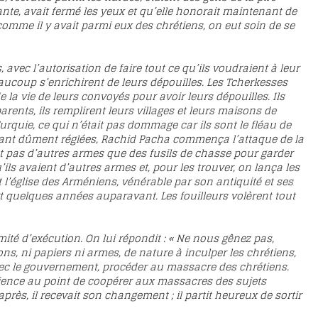
ante, avait fermé les yeux et qu’elle honorait maintenant de
comme il y avait parmi eux des chrétiens, on eut soin de se
avec l’autorisation de faire tout ce qu’ils voudraient à leur
aucoup s’enrichirent de leurs dépouilles. Les Tcherkesses
 la vie de leurs convoyés pour avoir leurs dépouilles. Ils
rents, ils remplirent leurs villages et leurs maisons de
rquie, ce qui n’était pas dommage car ils sont le fléau de
tant dûment réglées, Rachid Pacha commença l’attaque de la
ent pas d’autres armes que des fusils de chasse pour garder
u’ils avaient d’autres armes et, pour les trouver, on lança les
ent l’église des Arméniens, vénérable par son antiquité et ses
ort quelques années auparavant. Les fouilleurs volèrent tout
ité d’exécution. On lui répondit : « Ne nous gênez pas,
ons, ni papiers ni armes, de nature à inculper les chrétiens,
 avec le gouvernement, procéder au massacre des chrétiens.
cience au point de coopérer aux massacres des sujets
rès, il recevait son changement ; il partit heureux de sortir