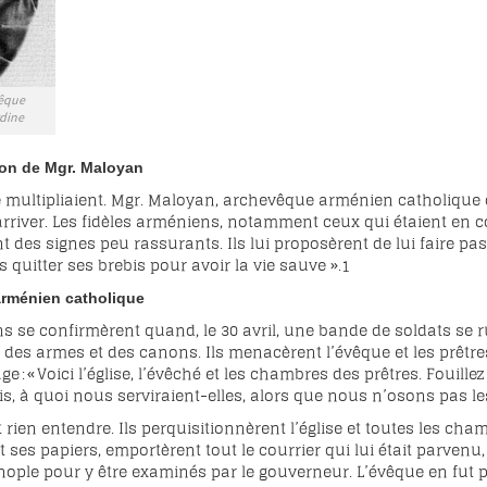
vêque
dine
ion de Mgr. Maloyan
e multipliaient. Mgr. Maloyan, archevêque arménien catholique 
 arriver. Les fidèles arméniens, notamment ceux qui étaient en
t des signes peu rassurants. Ils lui proposèrent de lui faire pas
s quitter ses brebis pour avoir la vie sauve ».
1
 arménien catholique
ns se confirmèrent quand, le 30 avril, une bande de soldats se ru
 des armes et des canons. Ils menacèrent l’évêque et les prêtres
ge : « Voici l’église, l’évêché et les chambres des prêtres. Fou
is, à quoi nous serviraient-elles, alors que nous n’osons pas le
 rien entendre. Ils perquisitionnèrent l’église et toutes les ch
 ses papiers, emportèrent tout le courrier qui lui était parvenu, l
nople pour y être examinés par le gouverneur. L’évêque en fut