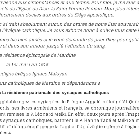
nvienne aux circonstances et aux temps. Pour moi, je me suis a
hefs de l’Eglise de Dieu, le Saint Pontife Romain. Mon plus inte
incèrement dociles aux ordres du Siège Apostolique.
n’ai trahi absolument aucun des ordres de notre Etat souverain ; 
 l’évêque catholique. Je vous exhorte donc à suivre tous cette 
 mes fils bien aimés et je vous demande de prier Dieu pour qu’i
e et dans son amour, jusqu’à l’effusion du sang.
 épiscopale de Mardine
 l’an 1915
êque Ignace Maloyan
ns catholiques de Mardine et dépendances
3
à la résidence patriarcale des syriaques catholiques
emblable chez les syriaques, le P. Ishac Armalé, auteur d’Al-Qo
rits, ses livres arméniens et français, sa chronique journaliè
ent remises le P. Léonard Melki. En effet, deux jours après l’ins
 syriaques catholiques, battirent le P. Hanna Tabé et Milki Salm
out, et défoncèrent même la tombe d’un évêque enterré à l’église
ées.
4