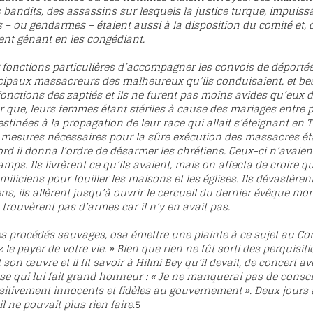
s bandits, des assassins sur lesquels la justice turque, impuiss
s – ou gendarmes – étaient aussi à la disposition du comité et, 
ent gênant en les congédiant.
 fonctions particulières d’accompagner les convois de déportés, 
incipaux massacreurs des malheureux qu’ils conduisaient, et be
fonctions des zaptiés et
ils ne furent pas moins avides qu’eux de
er que, leurs femmes étant stériles à cause des mariages entre pa
nées à la propagation de leur race qui allait s’éteignant en Tu
es mesures nécessaires pour la sûre exécution des massacres é
bord il donna l’ordre de désarmer les chrétiens. Ceux-ci n’avai
amps. Ils livrèrent ce qu’ils avaient, mais on affecta de croire q
es miliciens pour fouiller les maisons et les églises. Ils dévastèr
ens, ils allèrent jusqu’à ouvrir le cercueil du dernier évêque m
 trouvèrent pas d’armes car il n’y en avait pas.
s procédés sauvages, osa émettre une plainte à ce sujet au Com
e payer de votre vie. » Bien que rien ne fût sorti des perquisiti
son œuvre et il fit savoir à Hilmi Bey qu’il devait, de concert
se qui lui fait grand honneur : « Je ne manquerai pas de cons
itivement innocents et fidèles au gouvernement ». Deux jours ap
l ne pouvait plus rien faire
.
5