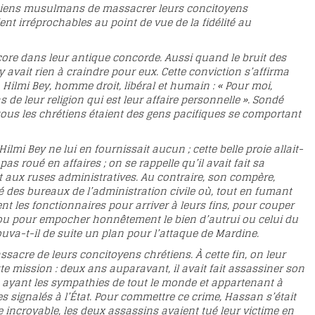
niens musulmans de massacrer leurs concitoyens
ent irréprochables au point de vue de la fidélité au
ore dans leur antique concorde. Aussi quand le bruit des
 avait rien à craindre pour eux. Cette conviction s’affirma
Hilmi Bey, homme droit, libéral et humain : « Pour moi,
de leur religion qui est leur affaire personnelle ». Sondé
tous les chrétiens étaient des gens pacifiques se comportant
mi Bey ne lui en fournissait aucun ; cette belle proie allait-
pas roué en affaires ; on se rappelle qu’il avait fait sa
nt aux ruses administratives. Au contraire, son compère,
é des bureaux de l’administration civile où, tout en fumant
rent les fonctionnaires pour arriver à leurs fins, pour couper
ou pour empocher honnêtement le bien d’autrui ou celui du
va-t-il de suite un plan pour l’attaque de Mardine.
acre de leurs concitoyens chrétiens. À cette fin, on leur
e mission : deux ans auparavant, il avait fait assassiner son
 ayant les sympathies de tout le monde et appartenant à
s signalés à l’État. Pour commettre ce crime, Hassan s’était
incroyable, les deux assassins avaient tué leur victime en