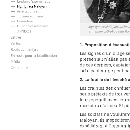
Le plan d ’extermination
Mgr. Ignace Maloyan
Arrestations et...
Tortures et prières
Le martyre
Où sont les restes des...
Mgr. Ignace Maloyan, arche
ANNEXES
arménien catholique de Mar
Lettres
Vertus
1. Proposition d’évacuat
Récits du martyre
Les signes d’un orage s
En route pour la béatification
pressentait n’allait pas
Média
de ces derniers, captaien
Centenaire
: « Le pasteur ne peut pa
2. La fouille de l’évêché
Les craintes des chrétie
sous prétexte de trouver
leur répondit avec coura
receleurs d’armes. Et pu
Les soldats ne voulurent
Maloyan, ils inspectèrent
expédièrent à Constanti