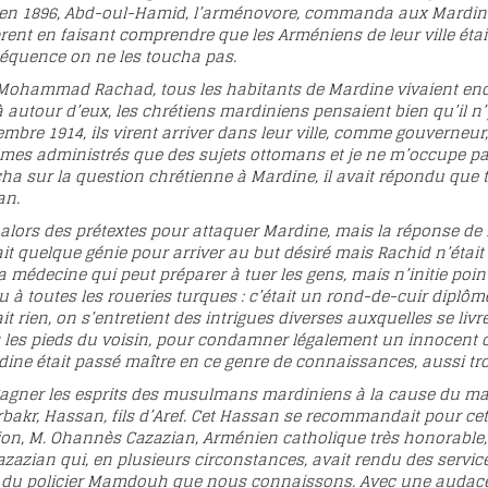
, en 1896, Abd-oul-Hamid, l’arménovore, commanda aux Mardi
èrent en faisant comprendre que les Arméniens de leur ville étai
équence on ne les toucha pas.
 Mohammad Rachad, tous les habitants de Mardine vivaient enc
autour d’eux, les chrétiens mardiniens pensaient bien qu’il n’y
bre 1914, ils virent arriver dans leur ville, comme gouverneur, 
ns mes administrés que des sujets ottomans et je ne m’occupe pas 
ha sur la question chrétienne à Mardine, il avait répondu que 
an.
lors des prétextes pour attaquer Mardine, mais la réponse de Hil
llait quelque génie pour arriver au but désiré mais Rachid n’était 
a médecine qui peut préparer à tuer les gens, mais n’initie poi
 à toutes les roueries turques : c’était un rond-de-cuir diplôm
ait rien, on s’entretient des intrigues diverses auxquelles se liv
 les pieds du voisin, pour condamner légalement un innocent 
ne était passé maître en ce genre de connaissances, aussi trou
 gagner les esprits des musulmans mardiniens à la cause du mass
bakr, Hassan, fils d’Aref. Cet Hassan se recommandait pour cett
ion, M. Ohannès Cazazian, Arménien catholique très honorable,
azazian qui, en plusieurs circonstances, avait rendu des service
et du policier Mamdouh que nous connaissons. Avec une audace 