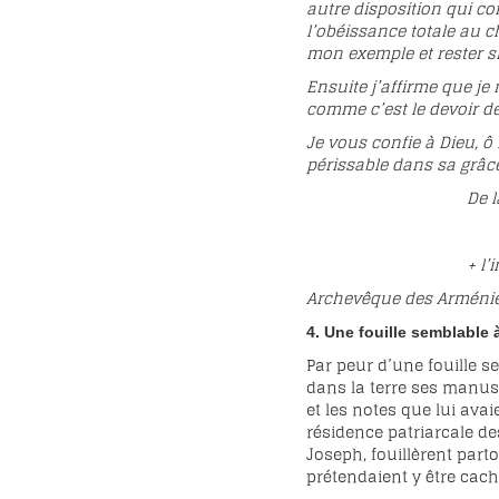
autre disposition qui co
l’obéissance totale au c
mon exemple et rester s
Ensuite j’affirme que je 
comme c’est le devoir de
Je vous confie à Dieu, ô
périssable dans sa grâc
De la résidence
le 1er mai
+ l’indigne év
Archevêque des Arménie
4. Une fouille semblable 
Par peur d’une fouille s
dans la terre ses manusc
et les notes que lui avai
résidence patriarcale des
Joseph, fouillèrent part
prétendaient y être cach