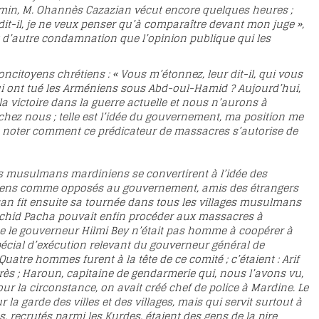
chemin, M. Ohannès Cazazian vécut encore quelques heures ;
, dit-il, je ne veux penser qu’à comparaître devant mon juge »,
t d’autre condamnation que l’opinion publique qui les
itoyens chrétiens : « Vous m’étonnez, leur dit-il, qui vous
 qui ont tué les Arméniens sous Abd-oul-Hamid ? Aujourd’hui,
a victoire dans la guerre actuelle et nous n’aurons à
hez nous ; telle est l’idée du gouvernement, ma position me
est à noter comment ce prédicateur de massacres s’autorise de
es musulmans mardiniens se convertirent à l’idée des
tiens comme opposés au gouvernement, amis des étrangers
san fit ensuite sa tournée dans tous les villages musulmans
achid Pacha pouvait enfin procéder aux massacres à
ue le gouverneur Hilmi Bey n’était pas homme à coopérer à
spécial d’exécution relevant du gouverneur général de
Quatre hommes furent à la tête de ce comité ; c’étaient : Arif
rès ; Haroun, capitaine de gendarmerie qui, nous l’avons vu,
ur la circonstance, on avait créé chef de police à Mardine. Le
la garde des villes et des villages, mais qui servit surtout à
 recrutés parmi les Kurdes, étaient des gens de la pire