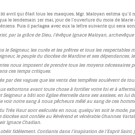
30 avril qui ôtait tous les masques, Mgr. Maloyan estima qu’il n’
oqua le lendemain 1er mai, jour de l’ouverture du mois de Marie
niens. Puis il partagea avec eux la lettre suivante qui sera son 
rist, par la grâce de Dieu, l’évêque Ignace Maloyan, archevêqu
le Seigneur, les curés et les prêtres et tous les respectables m
igneur, le peuple du diocèse de Mardine et ses dépendances, le
ntes nous imposent de prendre tous les moyens nécessaires pou
ans ces temps critiques.
s par des vagues que les vents des tempêtes soulèvent de tout 
 exhortons avant toute chose à fortifier votre foi et à affermir
rist Seigneur a bâti son Eglise éternelle dans ses assises, en lu
de voir notre sang à nous pêcheurs mêlé au sang de ces homme
 du Très Haut sont exécutés en nous, quelqu’en soit le mode, p
e diocèse soit confiée au Révérend et vénérable Ohannes Vartabed 
eir Ignace Chadian.
obéir fidèlement. Confiants dans l’inspiration de l’Esprit Saint