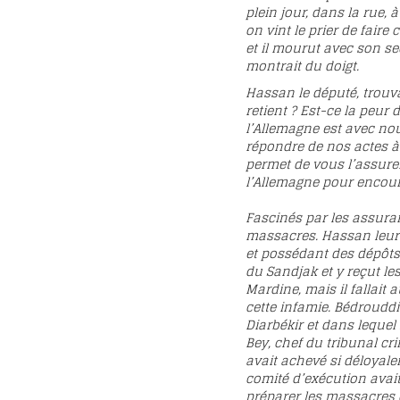
plein jour, dans la rue,
on vint le prier de faire
et il mourut avec son se
montrait du doigt.
Hassan le député, trouv
retient ? Est-ce la peur
l’Allemagne est avec nou
répondre de nos actes à
permet de vous l’assurer
l’Allemagne pour encoura
Fascinés par les assura
massacres. Hassan leur
et possédant des dépôts
du Sandjak et y reçut l
Mardine, mais il fallai
cette infamie. Bédrouddi
Diarbékir et dans lequel 
Bey, chef du tribunal cr
avait achevé si déloyale
comité d’exécution avait
préparer les massacres d