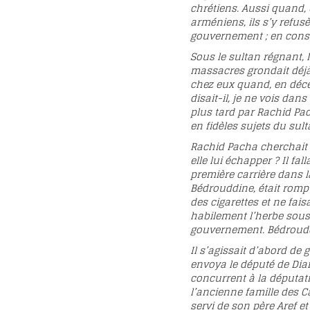
chrétiens. Aussi quand
arméniens, ils s’y refus
gouvernement ; en cons
Sous le sultan régnant,
massacres grondait déjà 
chez eux quand, en décem
disait-il, je ne vois da
plus tard par Rachid Pac
en fidèles sujets du sult
Rachid Pacha cherchait a
elle lui échapper ? Il fa
première carrière dans l
Bédrouddine, était rompu
des cigarettes et ne fais
habilement l’herbe sous
gouvernement. Bédrouddi
Il s’agissait d’abord de
envoya le député de Diar
concurrent à la députat
l’ancienne famille des C
servi de son père Aref 