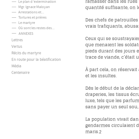
ramasser dans les rues t
Le plan d ’extermination
quantité suffisante, on 
Mgr. Ignace Maloyan
Arrestations et...
Tortures et prières
Des chefs de patrouilles 
Le martyre
vrais trafiquants, abusan
Où sont les restes des...
ANNEXES
Ceux qui se soustrayaien
Lettres
que menaient les soldats.
Vertus
pieds durant des jours et
Récits du martyre
trace de viande, c’était 
En route pour la béatification
Média
À part cela, on réservait 
Centenaire
et les insultes.
Dès le début de la déclar
draperies, les tissus éc
luxe, tels que les parfum
sans payer un seul sou,
La population vivait dans
gendarmes circulaient da
maris.
2