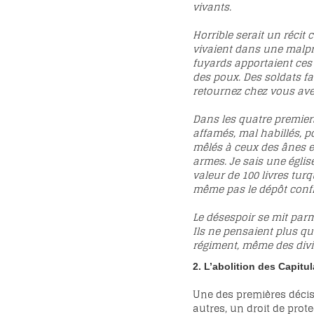
vivants.
Horrible serait un récit 
vivaient dans une malpr
fuyards apportaient ces 
des poux. Des soldats fa
retournez chez vous ave
Dans les quatre premiers
affamés, mal habillés, p
mêlés à ceux des ânes et 
armes. Je sais une église
valeur de 100 livres tur
même pas le dépôt confié 
Le désespoir se mit par
Ils ne pensaient plus qu’
régiment, même des divi
2. L’abolition des Capitu
Une des premières décisi
autres, un droit de prot