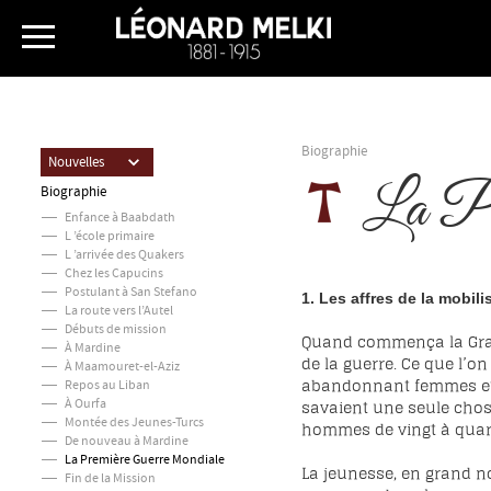
Biographie
Nouvelles
La Pr
Biographie
Enfance à Baabdath
L ’école primaire
L ’arrivée des Quakers
Chez les Capucins
Postulant à San Stefano
1. Les affres de la mobili
La route vers l’Autel
Débuts de mission
Quand commença la Grande
À Mardine
de la guerre. Ce que l’on
À Maamouret-el-Aziz
abandonnant femmes et e
Repos au Liban
savaient une seule chose 
À Ourfa
Montée des Jeunes-Turcs
hommes de vingt à quara
De nouveau à Mardine
La Première Guerre Mondiale
La jeunesse, en grand no
Fin de la Mission