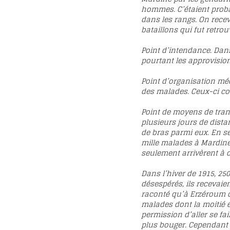
hommes. C’étaient proba
dans les rangs. On recev
bataillons qui fut retrou
Point d’intendance. Dans
pourtant les approvisio
Point d’organisation méd
des malades. Ceux-ci co
Point de moyens de trans
plusieurs jours de dista
de bras parmi eux. En s
mille malades à Mardine.
seulement arrivèrent à 
Dans l’hiver de 1915, 25
désespérés, ils recevaien
raconté qu’à Erzéroum où
malades dont la moitié ét
permission d’aller se f
plus bouger. Cependant q