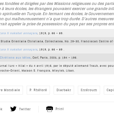
s fondées et dirigées par des Missions religieuses ou des part
à leurs écoles, les étrangers pouvaient exercer une grande inf
on spirituelle en Turquie. En fermant ces écoles, le Gouverneme
on qui malheureusement n’a que trop durée. D’autres mesures d
ait appeler la prise de possession du pays par ses propres enfa
çara fi nakabat annaçara
, 1919, p. 86 – 89.
, Studia Orientalia Christiana, Collectanea, No. 29-30, Franciscan Centre of 
çara fi nakabat annaçara
, 1919, p. 86 – 89 .
 Chrétiens aux bêtes
, Cerf, Paris, 2005, p. 194 – 196.
urnal turc « Hilal » du 4 avril 1916, par le député allemand Traub, avec pour
roche-Orient, Maison S. François, Mteyleb, Liban.
re Mondiale
P. Rhétoré
Diarbakr
Erzéroum
Capi
Print
ok
Twitter