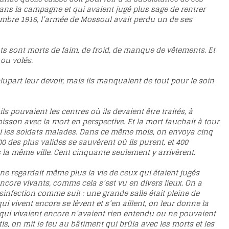
ns la campagne et qui avaient jugé plus sage de rentrer
tembre 1916, l’armée de Mossoul avait perdu un de ses
ats sont morts de faim, de froid, de manque de vêtements. Et
ou volés.
upart leur devoir, mais ils manquaient de tout pour le soin
s pouvaient les centres où ils devaient être traités, à
oisson avec la mort en perspective. Et la mort fauchait à tour
mi les soldats malades. Dans ce même mois, on envoya cinq
0 des plus valides se sauvèrent où ils purent, et 400
la même ville. Cent cinquante seulement y arrivèrent.
 ne regardait même plus la vie de ceux qui étaient jugés
 encore vivants, comme cela s’est vu en divers lieux. On a
infection comme suit : une grande salle était pleine de
qui vivent encore se lèvent et s’en aillent, on leur donne la
 qui vivaient encore n’avaient rien entendu ou ne pouvaient
s, on mit le feu au bâtiment qui brûla avec les morts et les