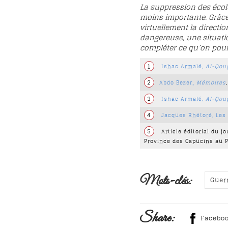
La suppression des école
moins importante. Grâce 
virtuellement la directi
dangereuse, une situati
compléter ce qu’on pourr
1
Ishac Armalé,
Al-Qou
2
Abdo Bezer
Mémoires
,
3
Ishac Armalé,
Al-Qou
4
Jacques Rhétoré, Les
5
Article éditorial du jo
Province des Capucins au P
Mots-clés:
Guer
Share:
Facebo