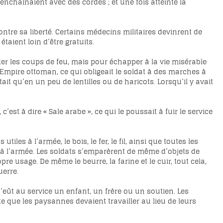
enchaînaient avec des cordes ; et une fois atteinte la
ontre sa liberté. Certains médecins militaires devinrent de
étaient loin d’être gratuits.
ter les coups de feu, mais pour échapper à la vie misérable
 l’Empire ottoman, ce qui obligeait le soldat à des marches à
ait qu’en un peu de lentilles ou de haricots. Lorsqu’il y avait
c’est à dire « Sale arabe », ce qui le poussait à fuir le service
les à l’armée, le bois, le fer, le fil, ainsi que toutes les
té à l’armée. Les soldats s’emparèrent de même d’objets de
pre usage. De même le beurre, la farine et le cuir, tout cela,
uerre.
 n’eût au service un enfant, un frère ou un soutien. Les
te que les paysannes devaient travailler au lieu de leurs