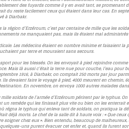
blement des fuyards comme il y en avait tant, se promenant da
ait du reste facilement ceux qui étaient dans leur cas. En sep
vé à Diarbakr.
 la région d’Erzéroum, c’est par centaine de mille que les sold
nnements ne manquaient pas, mais ils étaient mal administrés 
icale. Les médecins étaient en nombre minime et faisaient la pl
uchaient par terre et mouraient sans secours.
port pour les blessés. On les envoyait à pied rejoindre comme il
nce. Mais là aussi c’était la terre nue pour couche, l’eau pour b
eptembre 1916, à Diarbakr, on comptait 250 morts par jour par
 Ils devaient faire le voyage à pied, 4000 meurent en chemin, 60
destination. En novembre, on envoya 1000 autres malades dans 
0 mille soldats de l’armée d’Erzéroum périrent par le typhus. On
t un remède qui les finissait plus vite ou bien on les enterrait
 régna le typhus qui enleva tant de soldats, on pratiqua la dés
ait déjà morts. Le chef de la salle dit à haute voix : « Que ceux 
aire soigner chez eux ». Bien entendu, beaucoup de malheureux,
uelques-uns purent évacuer cet enfer et, quand ils furent sorti