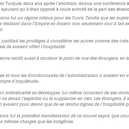
n Turquie, deux ans après l’abolition, don
na une conférence à
, ajoutant qu’il était opposé à toute activité de la part des Miss
ions fut un régime odieux pour les Turcs. Tandis que les sujet
rs résidant dans l’Empire en étaient non seulement tout à fait e
s.
 justifiait les privilèges à considérer les autres comme des créa
 ils avaient offert l’hospitalité.
nne tendit aussi à soutenir le point de vue des étrangers, en 
res et tous les fonctionnaires de l’administration n’avaient en
exempte d’inquiétude…
n individualité se développer, lui-même conscient de ses droits, 
e devait l’exploiter ou le supplanter en rien. Les étrangers, à 
n’avaient pour devoir que de se rendre dignes de l’hospitalité qu
tions fut la première manifestation de ce nouvel esprit, que no
ux mêmes charges que les indigènes.