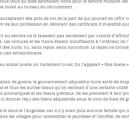
ous ceux qu’elles estimaient bons pour le service militaire, les 
les livrait au bureau du recrutement.
acceptaient des pots de vin de la part de qui pouvait en offrir c
t de leur profession en délivrant des certificats d’invalidité qui 
t au service ne le faisaient pas seulement par crainte d’affron
 Les voitures et les trains étaient insuffisants à l’intérieur de
 des nuits, nu, sans repos, sans nourriture. Le repas ne consist
un cas extraordinaire.
au soldat arabe un traitement cruel. On l’appelait « Piss Arabe », 
ation de guerre, le gouvernement séquestra toute sorte de draps uti
rus et tous les autres tissus qu’on estimait d’une certaine utili
s aromatiques et les tissus précieux. Ils les prenaient à leur pro
 ni donner reçu des biens séquestrés sous le nom de frais de g
 le deuil et l’angoisse, car il n’y avait plus aucune famille qui
ns les villages pour rassembler la jeunesse et l’enrôler, de sor