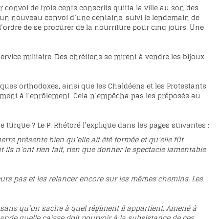
convoi de trois cents conscrits quitta la ville au son des
, un nouveau convoi d’une centaine, suivi le lendemain de
l’ordre de se procurer de la nourriture pour cinq jours. Une
vice militaire. Des chrétiens se mirent à vendre les bijoux
aques orthodoxes, ainsi que les Chaldéens et les Protestants
airement à l’enrôlement. Cela n’empêcha pas les préposés au
e turque ? Le P. Rhétoré l’explique dans les pages suivantes :
rre présente bien qu’elle ait été formée et qu’elle fût
 ils n’ont rien fait, rien que donner le spectacle lamentable
 leurs pas et les relancer encore sur les mêmes chemins. Les
et sans qu’on sache à quel régiment il appartient. Amené à
mande quelle caisse doit pourvoir à la subsistance de ces