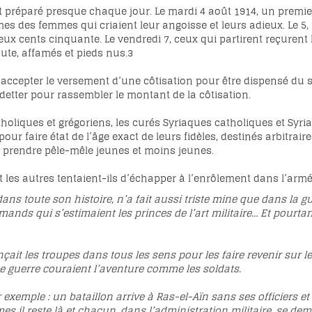
 préparé presque chaque jour. Le mardi 4 août 1914, un premier 
es des femmes qui criaient leur angoisse et leurs adieux. Le 5
ux cents cinquante. Le vendredi 7, ceux qui partirent reçurent 
ute, affamés et pieds nus.
3
cepter le versement d’une côtisation pour être dispensé du ser
detter pour rassembler le montant de la côtisation.
oliques et grégoriens, les curés Syriaques catholiques et Syri
our faire état de l’âge exact de leurs fidèles, destinés arbitr
prendre pêle-mêle jeunes et moins jeunes.
t les autres tentaient-ils d’échapper à l’enrôlement dans l’armé
ns toute son histoire, n’a fait aussi triste mine que dans la gue
nds qui s’estimaient les princes de l’art militaire… Et pourtant
ançait les troupes dans tous les sens pour les faire revenir sur
e guerre couraient l’aventure comme les soldats.
r exemple : un bataillon arrive à Ras-el-Aïn sans ses officiers 
s il reste là et chacun, dans l’administration militaire, se de