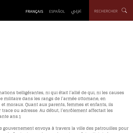
عربي
RECHERCHER
FRANÇAIS
ESPAÑOL
ons belligérantes, ni qui était l’allié de qui, ni les causes
ice militaire dans les rangs de l’armée ottomane, en
 et moraux. Quant aux parents, femmes et enfants, ils
r trace ou adresse. Au début, l’enrôlement affectait les
ante ans.
1
 le gouvernement envoya à travers la ville des patrouilles pour