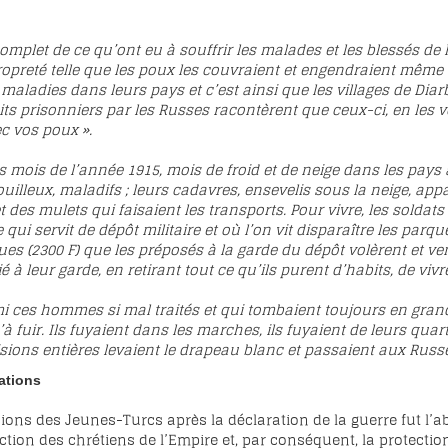
complet de ce qu’ont eu à souffrir les malades et les blessés de 
opreté telle que les poux les couvraient et engendraient même 
maladies dans leurs pays et c’est ainsi que les villages de Di
its prisonniers par les Russes racontèrent que ceux-ci, en les v
c vos poux ».
 mois de l’année 1915, mois de froid et de neige dans les pays 
ouilleux, maladifs ; leurs cadavres, ensevelis sous la neige, a
des mulets qui faisaient les transports. Pour vivre, les soldats 
 qui servit de dépôt militaire et où l’on vit disparaître les parqu
ques (2300 F) que les préposés à la garde du dépôt volèrent et v
à leur garde, en retirant tout ce qu’ils purent d’habits, de viv
mi ces hommes si mal traités et qui tombaient toujours en gran
à fuir. Ils fuyaient dans les marches, ils fuyaient de leurs quart
sions entières levaient le drapeau blanc et passaient aux Russ
lations
ons des Jeunes-Turcs après la déclaration de la guerre fut l’ab
ection des chrétiens de l’Empire et, par conséquent, la protect