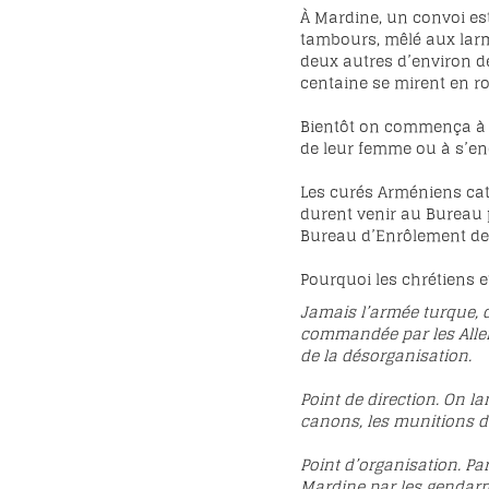
À Mardine, un convoi est
tambours, mêlé aux larm
deux autres d’environ de
centaine se mirent en ro
Bientôt on commença à ac
de leur femme ou à s’en
Les curés Arméniens cath
durent venir au Bureau p
Bureau d’Enrôlement de 
Pourquoi les chrétiens e
Jamais l’armée turque, da
commandée par les Allema
de la désorganisation.
Point de direction. On l
canons, les munitions d
Point d’organisation. Pa
Mardine par les gendarme