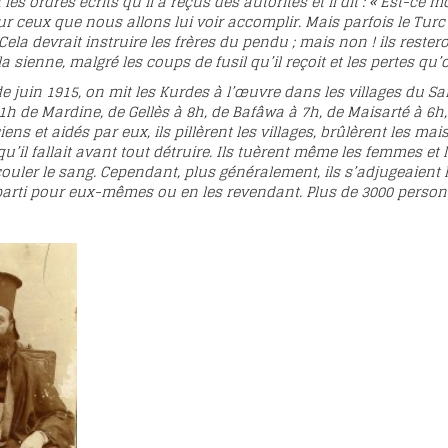
s ordres écrits qu’il a reçus des autorités et il dit : « Est-ce m
pour ceux que nous allons lui voir accomplir. Mais parfois le Tur
ela devrait instruire les frères du pendu ; mais non ! ils rester
a sienne, malgré les coups de fusil qu’il reçoit et les pertes qu’o
uin 1915, on mit les Kurdes à l’œuvre dans les villages du Sand
1h de Mardine, de Gellès à 8h, de Bafâwa à 7h, de Maisarté à 6
iciens et aidés par eux, ils pillèrent les villages, brûlèrent le
u’il fallait avant tout détruire. Ils tuèrent même les femmes et
couler le sang. Cependant, plus généralement, ils s’adjugeaient l
r parti pour eux-mêmes ou en les revendant. Plus de 3000 pers