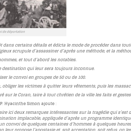
i de déportation
ôt dans certains détails et édicta le mode de procéder dans tout
ligieux scrupule d’assassiner d’après une méthode, et la méthode
hommes, et tout d’abord les notables.
 destination qui leur sera toujours inconnue.
iser le convoi en groupes de 50 ou de 100.
, obliger les victimes à quitter leurs vêtements, puis les massa
é sur le Coran, taire à tout chrétien de la ville les faits et gest
P. Hyacinthe Simon ajoute :
aire ici deux remarques intéressantes sur la tragédie qui s’est d
nation implacable, appliquée d’après un programme identiqu
n convoi de quelques centaines d’hommes à quelques heures de 
on leur propose l’apostasie et, soit acceptation, soit refus, on 