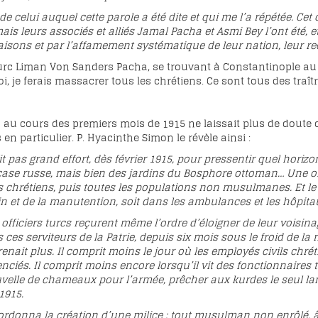
de celui auquel cette parole a été dite et qui me l’a répétée. Ce
ais leurs associés et alliés Jamal Pacha et Asmi Bey l’ont été, e
isons et par l’affamement systématique de leur nation, leur r
rc Liman Von Sanders Pacha, se trouvant à Constantinople au
oi, je ferais massacrer tous les chrétiens. Ce sont tous des tr
 au cours des premiers mois de 1915 ne laissait plus de doute 
en particulier. P. Hyacinthe Simon le révèle ainsi :
 pas grand effort, dès février 1915, pour pressentir quel horizon
ucase russe, mais bien des jardins du Bosphore ottoman… Une o
 chrétiens, puis toutes les populations non musulmanes. Et le p
in et de la manutention, soit dans les ambulances et les hôpita
officiers turcs reçurent même l’ordre d’éloigner de leur voisina
s ces serviteurs de la Patrie, depuis six mois sous le froid de la
renait plus. Il comprit moins le jour où les employés civils chré
cenciés. Il comprit moins encore lorsqu’il vit des fonctionnaires
velle de chameaux pour l’armée, prêcher aux kurdes le seul langa
1915.
rdonna la création d’une milice : tout musulman non enrôlé, âg