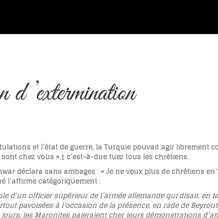
 d ’extermination
tulations et l’état de guerre, la Turquie pouvait agir librement 
 sont chez vous »,
1
c’est-à-dire tuez tous les chrétiens.
nwar déclara sans ambages : « Je ne veux plus de chrétiens en 
ré l’affirme catégoriquement :
role d’un officier supérieur de l’armée allemande qui disait, e
rtout pavoisées à l’occasion de la présence, en rade de Beyrouth,
ours, les Maronites paieraient cher leurs démonstrations d’ami