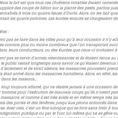
Mais le fait est que tous ces chrétiens notables étaient ramenés
 supplice des coups de bâton sur la plante des pieds, parfois ju
 entraînés à trois ou quatre lieues d’Ourfa. Alors, on les liait qu
ersait les quatre poitrines. Les kurdes ensuite se chargeaient 
éter :
t pas se faire dans les villes pour qu’à leur occasion il n’y eût
 convois plus ou moins nombreux que l’on transportait successi
ats, leurs conducteurs, ou des Kurdes que ceux-ci invitaient à 
nt pas se servir d’armes retentissantes et ils étaient tenus au s
e le public restait longtemps sans savoir ce qu’étaient devenu
e d’isolement et de strict silence, les massacres pouvaient pre
a était arrivé dans les massacres hamidiens. Alors, en effet, les
e dans les maisons…
 loup toujours affamé, qui ne résiste jamais à une occasion de p
ur homme pour l’exécution de mauvais coups qu’ils n’osent pas f
t, massacre, et comme il est très avide et en même temps très la
is des portes et des fenêtres, jusqu’aux pitons enfoncés dans le
s. Avec cela, c’est un être lubrique qui se livre sans frein à toutes
indignation publique ou par le Turc lui-même qui ne se gêne nu