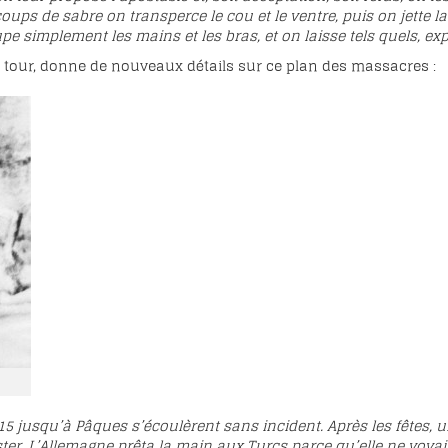
coups de sabre on transperce le cou et le ventre, puis on jette l
pe simplement les mains et les bras, et on laisse tels quels, e
n tour, donne de nouveaux détails sur ce plan des massacres :
15 jusqu’à Pâques s’écoulèrent sans incident. Après les fêtes,
r. L’Allemagne prêta la main aux Turcs parce qu’elle ne voyait