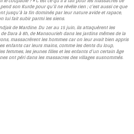
oi le coupable ? » C’est ce qu’il a fait pour les massacres de
c pend son Kurde pour qu’il ne révèle rien ; c’est aussi ce que
ont jusqu’à la fin dominés par leur nature avide et rapace,
n lui fait subir parmi les siens.
jak de Mardine. Du 1er au 15 juin, ils attaquèrent les
h, de Dara à 8h, de Mansourieh dans les jardins mêmes de la
s maisons, massacrèrent les hommes car on leur avait bien appris
 les enfants car leurs mains, comme les dents du loup,
es femmes, les jeunes filles et les enfants d’un certain âge
onnes ont péri dans les massacres des villages susnommés.