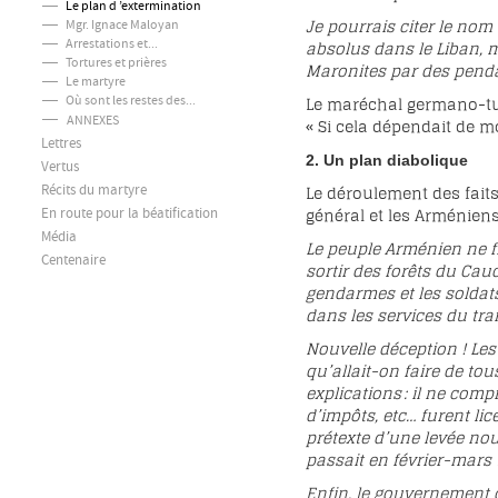
Le plan d ’extermination
Je pourrais citer le nom 
Mgr. Ignace Maloyan
Arrestations et...
absolus dans le Liban, m
Tortures et prières
Maronites par des penda
Le martyre
Le maréchal germano-tu
Où sont les restes des...
ANNEXES
« Si cela dépendait de m
Lettres
2. Un plan diabolique
Vertus
Le déroulement des faits
Récits du martyre
général et les Arméniens 
En route pour la béatification
Média
Le peuple Arménien ne fit
Centenaire
sortir des forêts du Ca
gendarmes et les soldats
dans les services du tra
Nouvelle déception ! Les 
qu’allait-on faire de tou
explications : il ne comp
d’impôts, etc… furent li
prétexte d’une levée nou
passait en février-mars 
Enfin, le gouvernement o