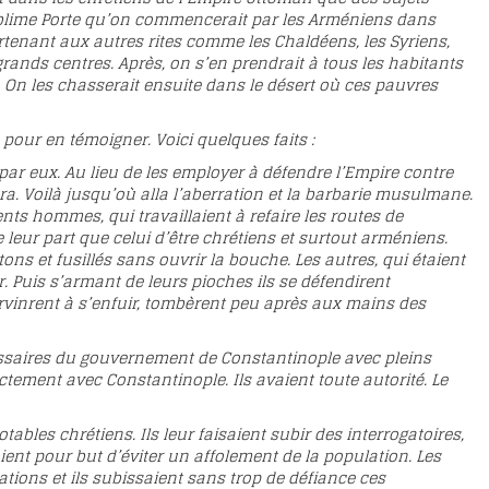
 Sublime Porte qu’on commencerait par les Arméniens dans
rtenant aux autres rites comme les Chaldéens, les Syriens,
 grands centres. Après, on s’en prendrait à tous les habitants
s. On les chasserait ensuite dans le désert où ces pauvres
 pour en témoigner. Voici quelques faits :
r eux. Au lieu de les employer à défendre l’Empire contre
 Voilà jusqu’où alla l’aberration et la barbarie musulmane.
ts hommes, qui travaillaient à refaire les routes de
de leur part que celui d’être chrétiens et surtout arméniens.
ons et fusillés sans ouvrir la bouche. Les autres, qui étaient
er. Puis s’armant de leurs pioches ils se défendirent
vinrent à s’enfuir, tombèrent peu après aux mains des
missaires du gouvernement de Constantinople avec pleins
ectement avec Constantinople. Ils avaient toute autorité. Le
les chrétiens. Ils leur faisaient subir des interrogatoires,
ient pour but d’éviter un affolement de la population. Les
ons et ils subissaient sans trop de défiance ces