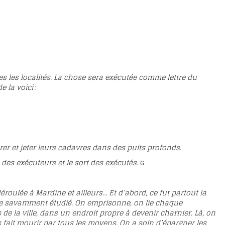
es les localités. La chose sera exécutée comme lettre du
 la voici :
crer et jeter leurs cadavres dans des puits profonds.
es des exécuteurs et le sort des exécutés.
6
éroulée à Mardine et ailleurs… Et d’abord, ce fut partout la
e savamment étudié. On emprisonne, on lie chaque
la ville, dans un endroit propre à devenir charnier. Là, on
les fait mourir par tous les moyens. On a soin d’épargner les