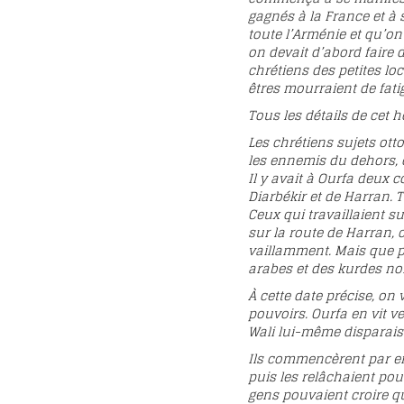
gagnés à la France et à 
toute l’Arménie et qu’on
on devait d’abord faire d
chrétiens des petites lo
êtres mourraient de fati
Tous les détails de cet h
Les chrétiens sujets ot
les ennemis du dehors, 
Il y avait à Ourfa deux 
Diarbékir et de Harran. T
Ceux qui travaillaient s
sur la route de Harran, c
vaillamment. Mais que p
arabes et des kurdes no
À cette date précise, o
pouvoirs. Ourfa en vit ve
Wali lui-même disparaiss
Ils commencèrent par env
puis les relâchaient pou
gens pouvaient croire q