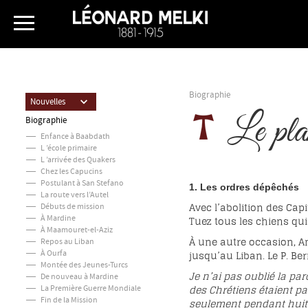
Biographie
Nouvelles
Le plan
Biographie
Enfance à Baabdath
L ’école primaire
L ’arrivée des Quakers
Chez les Capucins
Postulant à San Stefano
1. Les ordres dépêchés
La route vers l’Autel
Avec l’abolition des Capi
Débuts de mission
À Mardine
Tuez tous les chiens qui
À Maamouret-el-Aziz
À une autre occasion, A
Repos au Liban
jusqu’au Liban. Le P. Ber
À Ourfa
Montée des Jeunes-Turcs
Je n’ai pas oublié la pa
De nouveau à Mardine
des Chrétiens étaient pa
La Première Guerre Mondiale
Fin de la Mission
seulement pendant huit j