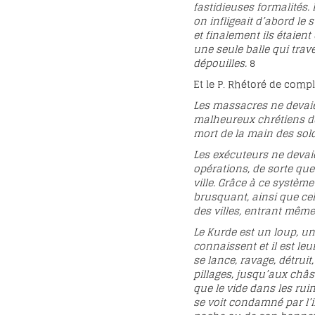
fastidieuses formalités. 
on infligeait d’abord le
et finalement ils étaient
une seule balle qui trav
dépouilles.
8
Et le P. Rhétoré de compl
Les massacres ne devaien
malheureux chrétiens des
mort de la main des sold
Les exécuteurs ne devaie
opérations, de sorte qu
ville. Grâce à ce systèm
brusquant, ainsi que cel
des villes, entrant mêm
Le Kurde est un loup, un
connaissent et il est le
se lance, ravage, détrui
pillages, jusqu’aux châss
que le vide dans les ruine
se voit condamné par l’