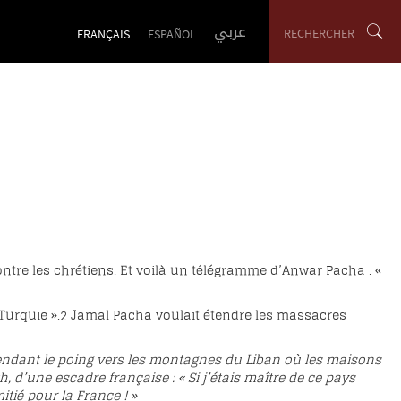
عربي
RECHERCHER
FRANÇAIS
ESPAÑOL
contre les chrétiens. Et voilà un télégramme d’Anwar Pacha : «
Turquie ».
2
Jamal Pacha voulait étendre les massacres
n tendant le poing vers les montagnes du Liban où les maisons
 d’une escadre française : « Si j’étais maître de ce pays
tié pour la France ! »