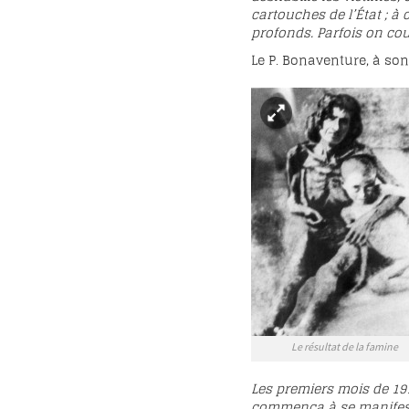
cartouches de l’État ; à 
profonds. Parfois on cou
Le P. Bonaventure, à so
Le résultat de la famine
Les premiers mois de 19
commença à se manifeste