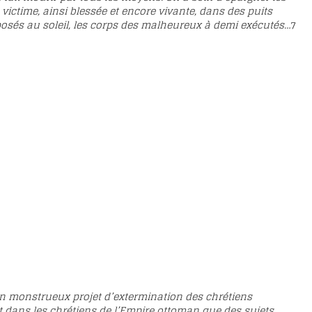
a victime, ainsi blessée et encore vivante, dans des puits
xposés au soleil, les corps des malheureux à demi exécutés…
7
 un monstrueux projet d’extermination des chrétiens
 dans les chrétiens de l’Empire ottoman que des sujets