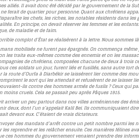
ses alliés. Il avait donc été décidé par le gouvernement de la
 ne ferait de quartier pour personne. Quant aux chrétiens appa
isparaître les chefs, les riches, les notables résidents dans les
calités. En principe, on devait réserver les femmes et les enfant
gue, de maladie et de faim.
orrible complot d’État se réalisèrent à la lettre. Nous sommes là
tomans mobilisés ne furent pas épargnés. On commença même pa
on les traita eux-mêmes comme des ennemis et on les massacra.
compagnies de chrétiens, composées chacune de deux à trois cen
ous ces soldats un jour, furent liés et fusillés, sans autre tort 
ur la route d’Ourfa à Diarbékir se laissèrent lier comme des mout
omprirent le sort qui les attendait et refusèrent de se laisser li
ouvaient-ils contre des hommes armés de fusils ? Ceux qui par
n moins cruels. Cela se passait peu après Pâques 1915.
n vit arriver un peu partout dans nos villes arméniennes des é
nir deux, dont l’un s’appelait Kalil Bei. Ils communiquaient dir
ait devant eux. C’étaient de vrais dictateurs.
oyer des mandats d’arrêt contre un petit nombre parmi les notab
r les reprendre et les relâcher ensuite. Ces manières félines ava
ue ces hommes du gouvernement venaient prendre des informati