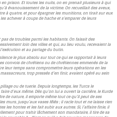
 en prison. Et toutes les nuits, on en prenait plusieurs à qui
squ’à évanouissement de la victime. On recueillait des aveux,
atre à quatre, et pour épargner les munitions, on tirait sur eux
de les achever à coups de hache et s’emparer de leurs
 pas de troubles parmi les habitants. On faisait des
vement loin des villes et qui, au lieu voulu, recevaient la
l’exécution et au partage du butin.
ilence le plus absolu sur tout ce qui se rapportait à leurs
s les convois de chrétiens ou de chrétiennes emmenés de la
ndre leur temps sans compromettre leurs opérations en les
 massacreurs, trop pressés d’en finir, avaient opéré au sein
illage ou de tuerie. Depuis longtemps, les Turcs le
aire d’eux même. Dès qu’on lui a ouvert la carrière, le Kurde
dre de nature, il emporte même tout ce qu’il peut de ses
s murs, jusqu’aux vases fêlés ; il racle tout et ne laisse rien
 les hontes et les fait subir aux autres. Si, l’affaire finie, il
llement pour trahir lâchement son mandataire, il tire de sa