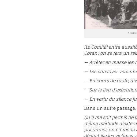
Convo
[Le Comité] entra aussit
Coran : on se fera un re
— Arrêter en masse les 
— Les convoyer vers une
— En cours de route, div
— Sur le lieu d’exécution
— En vertu du silence jur
Dans un autre passage, 
Qu’il me soit permis de f
même méthode d’extermi
prisonnier, on emmène u
déshabille les victimes, 