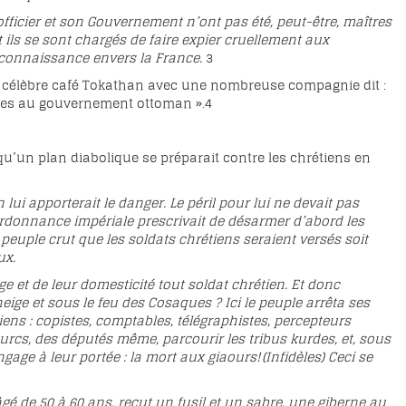
t officier et son Gouvernement n’ont pas été, peut-être, maîtres
t ils se sont chargés de faire expier cruellement aux
econnaissance envers la France.
3
 célèbre café Tokathan avec une nombreuse compagnie dit :
aîtres au gouvernement ottoman ».
4
qu’un plan diabolique se préparait contre les chrétiens en
 lui apporterait le danger. Le péril pour lui ne devait pas
rdonnance impériale prescrivait de désarmer d’abord les
euple crut que les soldats chrétiens seraient versés soit
ux.
ge et de leur domesticité tout soldat chrétien. Et donc
 neige et sous le feu des Cosaques ? Ici le peuple arrêta ses
tiens : copistes, comptables, télégraphistes, percepteurs
 turcs, des députés même, parcourir les tribus kurdes, et, sous
ge à leur portée : la mort aux giaours! (Infidèles) Ceci se
é de 50 à 60 ans, reçut un fusil et un sabre, une giberne au