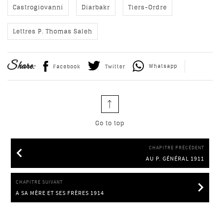
Castrogiovanni
Diarbakr
Tiers-Ordre
Lettres P. Thomas Saleh
Share:
Whatsapp
Facebook
Twitter
Go to top
CHAPITRE PRÉCÉDENT
AU P. GÉNÉRAL 1911
AU P. GÉNÉRAL 1911
CHAPITRE SUIVANT
A SA MÈRE ET SES FRÈRES 1914
A SA MÈRE ET SES FRÈRES 1914