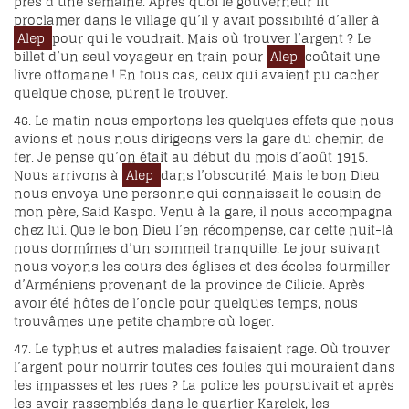
près d’une semaine. Après quoi le gouverneur fit
proclamer dans le village qu’il y avait possibilité d’aller à
Alep
pour qui le voudrait. Mais où trouver l’argent ? Le
billet d’un seul voyageur en train pour
Alep
coûtait une
livre ottomane ! En tous cas, ceux qui avaient pu cacher
quelque chose, purent le trouver.
46. Le matin nous emportons les quelques effets que nous
avions et nous nous dirigeons vers la gare du chemin de
fer. Je pense qu’on était au début du mois d’août 1915.
Nous arrivons à
Alep
dans l’obscurité. Mais le bon Dieu
nous envoya une personne qui connaissait le cousin de
mon père, Said Kaspo. Venu à la gare, il nous accompagna
chez lui. Que le bon Dieu l’en récompense, car cette nuit-là
nous dormîmes d’un sommeil tranquille. Le jour suivant
nous voyons les cours des églises et des écoles fourmiller
d’Arméniens provenant de la province de Cilicie. Après
avoir été hôtes de l’oncle pour quelques temps, nous
trouvâmes une petite chambre où loger.
47. Le typhus et autres maladies faisaient rage. Où trouver
l’argent pour nourrir toutes ces foules qui mouraient dans
les impasses et les rues ? La police les poursuivait et après
les avoir rassemblés dans le quartier Karelek, les