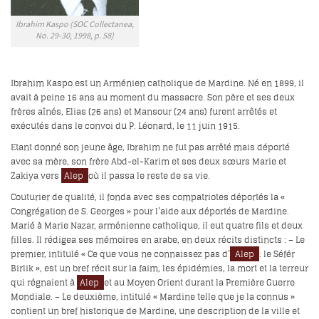
Ibrahim Kaspo (SOC Collectanea,
No. 29-30, 1998, p. 58)
Ibrahim Kaspo est un Arménien catholique de Mardine. Né en 1899, il
avait à peine 16 ans au moment du massacre. Son père et ses deux
frères aînés, Elias (26 ans) et Mansour (24 ans) furent arrêtés et
exécutés dans le convoi du P. Léonard, le 11 juin 1915.
Etant donné son jeune âge, Ibrahim ne fut pas arrêté mais déporté
avec sa mère, son frère Abd-el-Karim et ses deux sœurs Marie et
Zakiya vers
Alep
où il passa le reste de sa vie.
Couturier de qualité, il fonda avec ses compatriotes déportés la «
Congrégation de S. Georges » pour l’aide aux déportés de Mardine.
Marié à Marie Nazar, arménienne catholique, il eut quatre fils et deux
filles. Il rédigea ses mémoires en arabe, en deux récits distincts : – Le
premier, intitulé « Ce que vous ne connaissez pas d’
Alep
: le Séfér
Birlik », est un bref récit sur la faim, les épidémies, la mort et la terreur
qui régnaient à
Alep
et au Moyen Orient durant la Première Guerre
Mondiale. – Le deuxième, intitulé « Mardine telle que je la connus »
contient un bref historique de Mardine, une description de la ville et