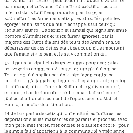
conventions n’avaient plus désormais aucune valeur. On
commença effectivement à mettre à exécution ce plan
infernal dans tout l’empire, de long en large, en
soumettant les Arméniens aux pires atrocités, pour les
égorger enfin, sans que nul n’échappe, sauf ceux qui
reniaient leur foi. L’affection et l’amitié qui régnaient entre
nombre d’Arméniens et turcs furent ignorées, car la
majorité des Turcs étaient débiteurs des Arméniens. Se
débarrasser de ces dettes était beaucoup plus important
que l’amitié et « le pain et le sel » comme l’on dit.
13. Il nous faudrait plusieurs volumes pour décrire les
sauvageries commises. Aucune torture n’a été omise.
Toutes ont été appliquées de la pire façon contre ce
peuple qui n’a jamais prétendu s’allier à une autre nation.
Il soutenait, au contraire, le Sultan et le gouvernement,
comme je l’ai déjà mentionné. Il demandait seulement
justice et affranchissement de l’oppression de Abd-el-
Hamid, à l’instar des Turcs libres.
14. Je fais partie de ceux qui ont enduré les tortures, les
déportations et les massacres de parents et proches, avec
mon père, mes frères, mes oncles et d’autres encore… pour
le simple fait d’appartenir à la communauté Arménienne