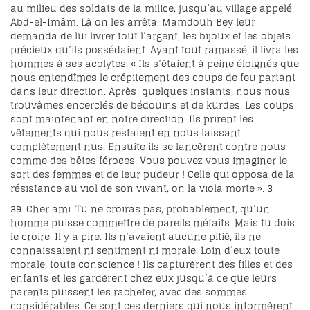
au milieu des soldats de la milice, jusqu’au village appelé
Abd-el-Imâm. Là on les arrêta. Mamdouh Bey leur
demanda de lui livrer tout l’argent, les bijoux et les objets
précieux qu’ils possédaient. Ayant tout ramassé, il livra les
hommes à ses acolytes. « Ils s’étaient à peine éloignés que
nous entendîmes le crépitement des coups de feu partant
dans leur direction. Après quelques instants, nous nous
trouvâmes encerclés de bédouins et de kurdes. Les coups
sont maintenant en notre direction. Ils prirent les
vêtements qui nous restaient en nous laissant
complètement nus. Ensuite ils se lancèrent contre nous
comme des bêtes féroces. Vous pouvez vous imaginer le
sort des femmes et de leur pudeur ! Celle qui opposa de la
résistance au viol de son vivant, on la viola morte ».
3
39. Cher ami. Tu ne croiras pas, probablement, qu’un
homme puisse commettre de pareils méfaits. Mais tu dois
le croire. Il y a pire. Ils n’avaient aucune pitié, ils ne
connaissaient ni sentiment ni morale. Loin d’eux toute
morale, toute conscience ! Ils capturèrent des filles et des
enfants et les gardèrent chez eux jusqu’à ce que leurs
parents puissent les racheter, avec des sommes
considérables. Ce sont ces derniers qui nous informèrent