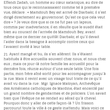
Effendi Zadah, un homme au cœur satanique, au dire de
tous ceux qui le reconnaissaient comme tel à première
vue, déclare : « Mamdouh Bey est arrivé de Diarbakr, il s’est
dirigé directement au gouvernorat. Qu’est ce que cela veut
dire » ? Je veux dire que si ce ne fut pas un lapsus,
commis par inadvertance, il en résulte que le susdit était
bien au courant de l’arrivée de Mamdouh Bey, avant
même que ce dernier ne quittât Diarbakr, et qu’il devait
l’aider dans la besogne à accomplir contre ceux qui
l’avaient invité à leur table.
21. Ayant mangé et bu, ils s’en allèrent. Ils s’étaient
habitués à être accueillis souvent chez nous, et nous chez
eux ; mais ce jour-là notre famille les accueillit pour la
dernière fois, réunie autour d’une seule table. Une fois
partis, mon frère aîné sortit pour les accompagner jusqu’à
la rue. Mais il revint avec un visage tout triste de ce qu’il
avait vu dans la rue : Mgr. Ignace Maloyan, Archevêque
des Arméniens catholiques de Mardine, était encerclé par
un grand nombre de gendarmes et de policiers. L’on savait
bien que l’évêque ne se rendait au sérail qu’à cheval.
Pourquoi donc y aller de cette façon-là ? Un frisson
parcourut toute la ville à ce geste inattendu. Mais voici ce