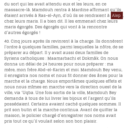
du sort qui les avait attendu eux et les leurs, en ce
massacre-là. Mamdouh rentra à Mardine affirmant qu’ils
étaient arrivés à Ras-el-Ayn, d’où ils se rendraient à
Alep
,
chez leurs maris. Il a bien dit. Il les emmenait chez leurs
maris égorgés. Des égorgés qui vont à la rencontre
d’autres égorgés !
40. Cinq jours après ils revinrent à la charge. Ils donnèrent
l’ordre à quelques familles, parmi lesquelles la nôtre, de se
préparer au départ. Il y avait aussi deux familles de
Syriens catholiques : Maamarbachi et Dokmâk. On nous
donna un délai de 24 heures pour nous préparer : ma
mère, mon frère Abd-el-Karim et moi. Mamdouh Bey venu,
il enregistra nos noms et nous fit donner des ânes pour la
marche et la charge. Nous emportâmes quelques effets et
nous nous mîmes en marche vers la direction ouest de la
ville, via ‘Uqba. Une fois sortis de la ville, Mamdouh Bey
demanda à tous de lui livrer les bijoux et l’argent qu’ils
possédaient. Certains avaient caché quelques sommes. Il
prit son butin et la marche continua. Avant de quitter la
maison, le policier chargé d’enregistrer nos noms avait
pris tout ce qu’il voulait selon son bon plaisir.