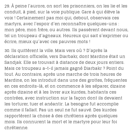
29. À peine l’aurore, on sort les prisonniers, on les lie et les
conduit, à pied, sur la voie publique. Gare à qui élève la
voix ! Certainement pas moi qui, debout, observais ces
martyrs, avec l’espoir d’en reconnaître quelques-uns :
mon père, mon frère, ou autres. Ils passèrent devant nous,
tel un troupeau d’agneaux. Heureux qui sait s’exprimer ou
écrire, mieux qu’avec ces pauvres mots !
30. Ils quittèrent la ville. Mais vers où ? D’après la
déclaration officielle, vers Diarbakr, dont Mardine était un
Sandjak. Elle se trouvait à distance de deux jours entiers.
Mais ce troupeau a-t-il jamais gagné Diarbakr ? Point du
tout. Au contraire, après une marche de trois heures de
Mardine, on les introduit dans une des grottes, fréquentes
en ces endroits-là, et on commence à les séparer, dizaine
après dizaine et à les livrer aux kurdes, habitants ces
contrées, avec instruction sur la façon dont ils devaient
les torturer, tuer et anéantir. La besogne fut accomplie
comme il fallait. Pas un seul ne fut sauvé. Des kurdes
rapportèrent la chose à des chrétiens après quelques
mois. Ils connurent la mort et le martyre pour leur foi
chrétienne.