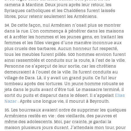
ramena à Mardine. Deux jours après leur retour, les
Syriaques catholiques et les Chaldéens furent laissés
libres, pour retenir seulement les Arméniens.
34. De cette façon, nul Arménien n’osait plus se montrer
dans la rue. L’on commença à pénétrer dans les maisons
et à arrêter les hommes et les jeunes gens, en traitant les
femmes et les filles vierges d’une manière inconnue aux
plus cruels des barbares. Aucun honneur fut respecté,
tous les meubles furent pillés. 500 hommes environ furent
ainsi rassemblés et conduits sur la route, à l’est de la ville.
Personne ne s’aperçut de leur sortie, car les chrétiens
demeuraient à l’ouest de la ville. Ils furent conduits au
village de Dara. Là, il y avait un grand puits. Ce fut leur
tombeau après des tortures. Un jeune homme robuste se
jeta dans le puits avant d’être tué. Le massacre terminé, il
sortit du puits et disparut dans le désert. Il s’appelait
Elias
Nazar
. Après une longue vie, il mourut à Beyrouth.
35. Les bourreaux avaient ordre de supprimer les quelques
Arméniens restés en vie : des vieillards, des pauvres et
même des adolescents. Moi, par crainte, je gardai la
maison plusieurs jours durant. J’attendais mon tour, pour