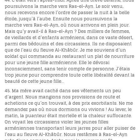
44. C’était vers l’après-midi. Après une brève détente, nous
poursuivons la marche vers Ras-el-Ayn. Le soir venu,
nous recevons encore l’ordre de passer la nuit à la belle
étoile, jusqu’à l’aube. Ensuite nous poursuivons la
marche vers Ras-el-Ayn, où nous arrivons en plein jour.
Mais qu’y avait-il à Ras-el-Ayn ? Des milliers de femmes,
de vieillards et d’enfants arméniens, dans ce vaste désert,
parmi des bédouins et des circassiens. Ils ne disposaient
que de l’eau du fleuve Al-Khâbûr. Je me souviens d’un
soldat qui commanda au restaurant un plat de nourriture
pour une jeune fille arménienne. Elle le dévorai
inconsciemment, sans tenir compte de personne. J’étais
trop jeune pour comprendre toute cette libéralité devant la
beauté de cette jeune fille…
45. Ma mère avait caché dans ses vêtements un peu
d’argent. Nous mangions nos provisions de route et
achetions ce qu’on trouvait, à des prix exorbitants. Ne me
demandez pas où nous dormions ou vivions ! Au lever, le
matin, la puanteur était mortelle et la chaleur suffocante.
On voyait les circassiens violer les jeunes filles
arméniennes transportant leurs jarres pour aller puiser de
l’eau au fleuve Al-Khâbûr. Nous restâmes à Ras-el-Ayn