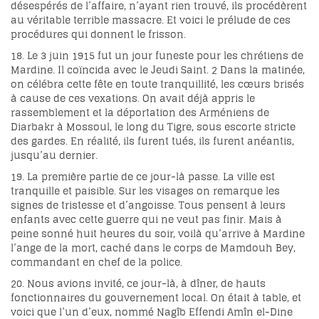
désespérés de l’affaire, n’ayant rien trouvé, ils procédèrent
au véritable terrible massacre. Et voici le prélude de ces
procédures qui donnent le frisson.
18. Le 3 juin 1915 fut un jour funeste pour les chrétiens de
Mardine. Il coïncida avec le Jeudi Saint.
2
Dans la matinée,
on célébra cette fête en toute tranquillité, les cœurs brisés
à cause de ces vexations. On avait déjà appris le
rassemblement et la déportation des Arméniens de
Diarbakr à Mossoul, le long du Tigre, sous escorte stricte
des gardes. En réalité, ils furent tués, ils furent anéantis,
jusqu’au dernier.
19. La première partie de ce jour-là passe. La ville est
tranquille et paisible. Sur les visages on remarque les
signes de tristesse et d’angoisse. Tous pensent à leurs
enfants avec cette guerre qui ne veut pas finir. Mais à
peine sonné huit heures du soir, voilà qu’arrive à Mardine
l’ange de la mort, caché dans le corps de Mamdouh Bey,
commandant en chef de la police.
20. Nous avions invité, ce jour-là, à dîner, de hauts
fonctionnaires du gouvernement local. On était à table, et
voici que l’un d’eux, nommé Nagîb Effendi Amîn el-Dine