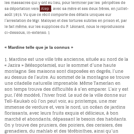
les massacres qui y ont eu lieu, pour terminer par les péripéties de
sa déportation vers
Alep
, avec sa mère et ses deux frères, en juillet-
août 1915. Vu que ce récit comporte des détails uniques sur
l’arrestation de Mgr. Maloyan et des tortures subites en prison et, par
le fait même, sur les supplices du P. Léonard, nous le reproduisons
ci-dessous, in-extenso.
1
« Mardine telle que je la connus »
1. Mardine est une ville très ancienne, située au nord de la
« Jazira » [Mésopotamie], sur le sommet d’une haute
montagne. Ses maisons sont disposées en degrés, l’une
au dessus de l’autre. Au sommet de la montagne se trouve
une citadelle naturelle imprenable. Même Tamerlan en
son temps trouva des difficultés à s’en emparer. L’air y est
pur, l’été modéré, l’hiver froid. Le sud de la ville donne sur
Tell-Kaukab où l’on peut voir, au printemps, une mer
immense de verdure et, vers le nord, un océan de jardins
florissants, avec leurs fruits exquis et délicieux, à bon
marché et abondants, dépassant le besoin des habitants.
On y trouve des pruniers, des poiriers, des cerisiers, des
grenadiers, du mahlab et des térébinthes, ainsi qu’un