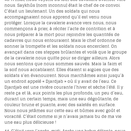
nous. Saykhûs [nom inconnu] était le chef de ce convoi.
C’était un lieutenant. Un des soldats qui nous
accompagnaient nous apprend qu’il est venu nous
protéger. Lorsque la cavalerie avance vers nous, nous
commençons à prier, à réciter l’acte de contrition et à
nous préparer à la mort pour rejoindre les quantités de
cadavres qui nous entouraient. Mais le chef ordonne de
sonner la trompette et les soldats nous encerclent. On
avançait dans ces steppes brûlantes et voilà que le groupe
de la cavalerie nous quitte pour se diriger ailleurs. Alors
nous sentons que nous sommes sauvés. Mais la faim et
la soif nous accablaient. Elles étaient si aigües que des
soldats s’en évanouirent. Nous marchâmes ainsi jusqu’à
un endroit appelé « Djardjab » où il y avait de l’eau. Ce
Djardjab est une rivière courante l’hiver et sèche l’été. Il y
reste ça et là, aux points les plus profonds, un peu d’eau,
durant un certain temps, mais une eau dégoûtante, de
couleur brune et puante, avec des saletés en surface.
Nous nous jetâmes sur cette eau et bûmes avec goût et
voracité. C’était comme si je n’avais jamais bu de ma vie
une eau plus délicieuse !