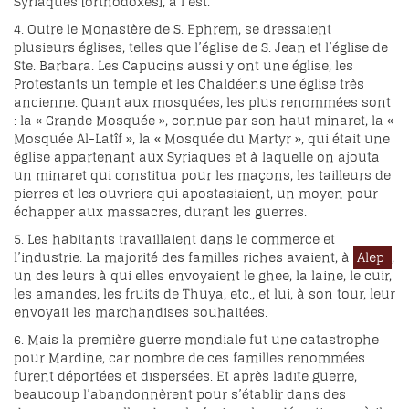
Syriaques [orthodoxes], à l’est.
4. Outre le Monastère de S. Ephrem, se dressaient
plusieurs églises, telles que l’église de S. Jean et l’église de
Ste. Barbara. Les Capucins aussi y ont une église, les
Protestants un temple et les Chaldéens une église très
ancienne. Quant aux mosquées, les plus renommées sont
: la « Grande Mosquée », connue par son haut minaret, la «
Mosquée Al-Latîf », la « Mosquée du Martyr », qui était une
église appartenant aux Syriaques et à laquelle on ajouta
un minaret qui constitua pour les maçons, les tailleurs de
pierres et les ouvriers qui apostasiaient, un moyen pour
échapper aux massacres, durant les guerres.
5. Les habitants travaillaient dans le commerce et
l’industrie. La majorité des familles riches avaient, à
Alep
,
un des leurs à qui elles envoyaient le ghee, la laine, le cuir,
les amandes, les fruits de Thuya, etc., et lui, à son tour, leur
envoyait les marchandises souhaitées.
6. Mais la première guerre mondiale fut une catastrophe
pour Mardine, car nombre de ces familles renommées
furent déportées et dispersées. Et après ladite guerre,
beaucoup l’abandonnèrent pour s’établir dans des