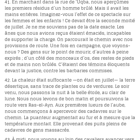
41. En marchant dans la rue de ‘Uqba, nous aperçûmes
les premiers résidus d’un homme brûlé. Mais il avait les
mains entières. Imaginez-vous l’effet de ce spectacle sur
les femmes et les enfants ! Ce devait être la seconde moitié
de juillet. Je ne me souviens pas de la date exacte. Les
ânes que nous avions reçus étaient émaciés, incapables
de supporter la charge. On parcourait le chemin avec nos
provisions de route. Une fois en campagne, que voyons-
nous ? Des gens sur le point de mourir, d’autres à peine
expirés ; d’un côté des monceaux d’os, des restes de pieds
et de mains non brûlés. C’étaient des témoins éloquents
devant la justice, contre les barbaries commises.
42. La chaleur était suffocante —on était en juillet— la terre
désertique, sans trace de plantes ou de verdures. Le soir
venu, nous passons la nuit à la belle étoile, au clair de
lune. Nous nous levons de bon matin et poursuivons la
route vers Ras-el-Ayn. Aux premières lueurs de l’aube,
nous commençons à apercevoir des cadavres sur le
chemin. La puanteur augmentait au fur et à mesure que la
température montait. Elle provenait des puits pleins de
cadavres de gens massacrés.
43. À midi, nous voyons au loin des cavaliers avancer vers