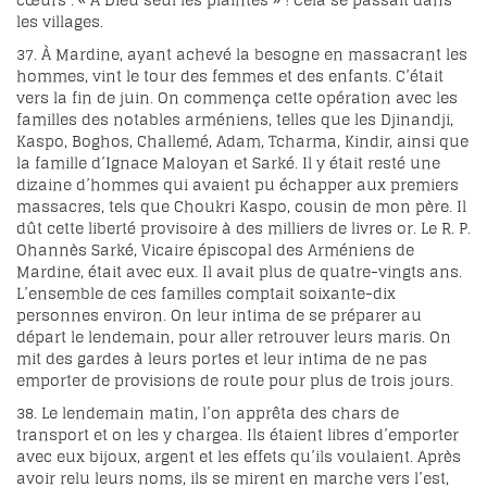
cœurs : « À Dieu seul les plaintes » ! Cela se passait dans
les villages.
37. À Mardine, ayant achevé la besogne en massacrant les
hommes, vint le tour des femmes et des enfants. C’était
vers la fin de juin. On commença cette opération avec les
familles des notables arméniens, telles que les Djinandji,
Kaspo, Boghos, Challemé, Adam, Tcharma, Kindir, ainsi que
la famille d’Ignace Maloyan et Sarké. Il y était resté une
dizaine d’hommes qui avaient pu échapper aux premiers
massacres, tels que Choukri Kaspo, cousin de mon père. Il
dût cette liberté provisoire à des milliers de livres or. Le R. P.
Ohannès Sarké, Vicaire épiscopal des Arméniens de
Mardine, était avec eux. Il avait plus de quatre-vingts ans.
L’ensemble de ces familles comptait soixante-dix
personnes environ. On leur intima de se préparer au
départ le lendemain, pour aller retrouver leurs maris. On
mit des gardes à leurs portes et leur intima de ne pas
emporter de provisions de route pour plus de trois jours.
38. Le lendemain matin, l’on apprêta des chars de
transport et on les y chargea. Ils étaient libres d’emporter
avec eux bijoux, argent et les effets qu’ils voulaient. Après
avoir relu leurs noms, ils se mirent en marche vers l’est,