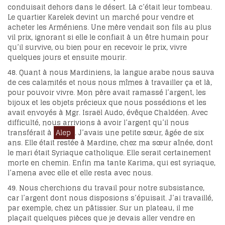
conduisait dehors dans le désert. Là c’était leur tombeau.
Le quartier Karelek devint un marché pour vendre et
acheter les Arméniens. Une mère vendait son fils au plus
vil prix, ignorant si elle le confiait à un être humain pour
qu’il survive, ou bien pour en recevoir le prix, vivre
quelques jours et ensuite mourir.
48. Quant à nous Mardiniens, la langue arabe nous sauva
de ces calamités et nous nous mîmes à travailler ça et là,
pour pouvoir vivre. Mon père avait ramassé l’argent, les
bijoux et les objets précieux que nous possédions et les
avait envoyés à Mgr. Israël Audo, évêque Chaldéen. Avec
difficulté, nous arrivions à avoir l’argent qu’il nous
transférait à
Alep
. J’avais une petite sœur, âgée de six
ans. Elle était restée à Mardine, chez ma sœur aînée, dont
le mari était Syriaque catholique. Elle serait certainement
morte en chemin. Enfin ma tante Karima, qui est syriaque,
l’amena avec elle et elle resta avec nous.
49. Nous cherchions du travail pour notre subsistance,
car l’argent dont nous disposions s’épuisait. J’ai travaillé,
par exemple, chez un pâtissier. Sur un plateau, il me
plaçait quelques pièces que je devais aller vendre en