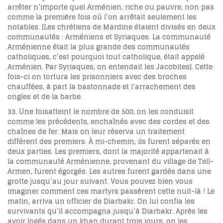
arrêter n’importe quel Arménien, riche ou pauvre, non pas
comme la première fois où l’on arrêtait seulement les
notables. [Les chrétiens de Mardine étaient divisés en deux
communautés : Arméniens et Syriaques. La communauté
Arménienne était la plus grande des communautés
catholiques, c’est pourquoi tout catholique, était appelé
Arménien. Par Syriaques, on entendait les Jacobites]. Cette
fois-ci on tortura les prisonniers avec des broches
chauffées, à part la bastonnade et l’arrachement des
ongles et de la barbe.
33. Une foisatteint le nombre de 500, on les conduisit
comme les précédents, enchaînés avec des cordes et des
chaînes de fer. Mais on leur réserva un traitement
différent des premiers. À mi-chemin, ils furent séparés en
deux parties. Les premiers, dont la majorité appartenait à
la communauté Arménienne, provenant du village de Tell-
Armen, furent égorgés. Les autres furent gardés dans une
grotte jusqu’au jour suivant. Vous pouvez bien vous
imaginer comment ces martyrs passèrent cette nuit-là ! Le
matin, arriva un officier de Diarbakr. On lui confia les
survivants qu’il accompagna jusqu’à Diarbakr. Après les
avoir logés dans un khan durant trois jours, on les