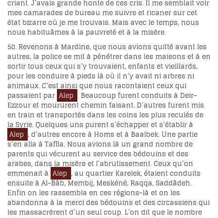
criant. J’avais grande honte de ces cris. Il me semblait voir
mes camarades de bureau me suivre et ricaner sur cet
état bizarre où je me trouvais. Mais avec le temps, nous
nous habituâmes à la pauvreté et à la misère.
50. Revenons à Mardine, que nous avions quitté avant les
autres, la police se mit à pénétrer dans les maisons et à en
sortir tous ceux qui s’y trouvaient, enfants et vieillards,
pour les conduire à pieds là où il n’y avait ni arbres ni
animaux. C’est ainsi que nous racontaient ceux qui
passaient par
Alep
. Beaucoup furent conduits à Deir-
Ezzour et moururent chemin faisant. D’autres furent mis
en train et transportés dans les coins les plus reculés de
la Syrie. Quelques uns purent s’échapper et s’établir à
Alep
, d’autres encore à Homs et à Baalbek. Une partie
s’en alla à Tafîla. Nous avions là un grand nombre de
parents qui vécurent au service des bédouins et des
arabes, dans la misère et l’abrutissement. Ceux qu’on
emmenait à
Alep
, au quartier Karelek, étaient conduits
ensuite à Al-Bâb, Membij, Meskéné, Raqqa, Saddâdeh.
Enfin on les rassembla en ces régions-là et on les
abandonna à la merci des bédouins et des circassiens qui
les massacrèrent d’un seul coup. L’on dit que le nombre