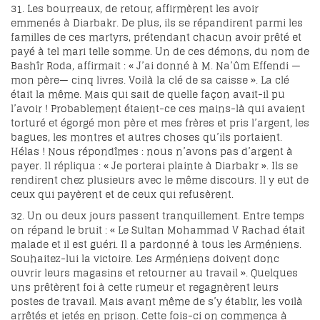
31. Les bourreaux, de retour, affirmèrent les avoir
emmenés à Diarbakr. De plus, ils se répandirent parmi les
familles de ces martyrs, prétendant chacun avoir prêté et
payé à tel mari telle somme. Un de ces démons, du nom de
Bashîr Roda, affirmait : « J’ai donné à M. Na’ûm Effendi —
mon père— cinq livres. Voilà la clé de sa caisse ». La clé
était la même. Mais qui sait de quelle façon avait-il pu
l’avoir ! Probablement étaient-ce ces mains-là qui avaient
torturé et égorgé mon père et mes frères et pris l’argent, les
bagues, les montres et autres choses qu’ils portaient.
Hélas ! Nous répondîmes : nous n’avons pas d’argent à
payer. Il répliqua : « Je porterai plainte à Diarbakr ». Ils se
rendirent chez plusieurs avec le même discours. Il y eut de
ceux qui payèrent et de ceux qui refusèrent.
32. Un ou deux jours passent tranquillement. Entre temps
on répand le bruit : « Le Sultan Mohammad V Rachad était
malade et il est guéri. Il a pardonné à tous les Arméniens.
Souhaitez-lui la victoire. Les Arméniens doivent donc
ouvrir leurs magasins et retourner au travail ». Quelques
uns prêtèrent foi à cette rumeur et regagnèrent leurs
postes de travail. Mais avant même de s’y établir, les voilà
arrêtés et jetés en prison. Cette fois-ci on commença à