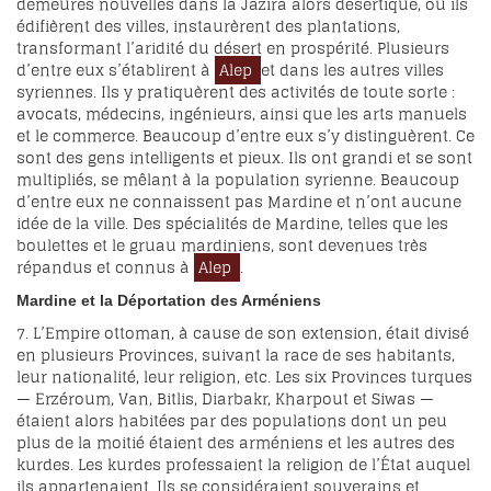
demeures nouvelles dans la Jazira alors désertique, où ils
édifièrent des villes, instaurèrent des plantations,
transformant l’aridité du désert en prospérité. Plusieurs
d’entre eux s’établirent à
Alep
et dans les autres villes
syriennes. Ils y pratiquèrent des activités de toute sorte :
avocats, médecins, ingénieurs, ainsi que les arts manuels
et le commerce. Beaucoup d’entre eux s’y distinguèrent. Ce
sont des gens intelligents et pieux. Ils ont grandi et se sont
multipliés, se mêlant à la population syrienne. Beaucoup
d’entre eux ne connaissent pas Mardine et n’ont aucune
idée de la ville. Des spécialités de Mardine, telles que les
boulettes et le gruau mardiniens, sont devenues très
répandus et connus à
Alep
.
Mardine et la Déportation des Arméniens
7. L’Empire ottoman, à cause de son extension, était divisé
en plusieurs Provinces, suivant la race de ses habitants,
leur nationalité, leur religion, etc. Les six Provinces turques
— Erzéroum, Van, Bitlis, Diarbakr, Kharpout et Siwas —
étaient alors habitées par des populations dont un peu
plus de la moitié étaient des arméniens et les autres des
kurdes. Les kurdes professaient la religion de l’État auquel
ils appartenaient. Ils se considéraient souverains et