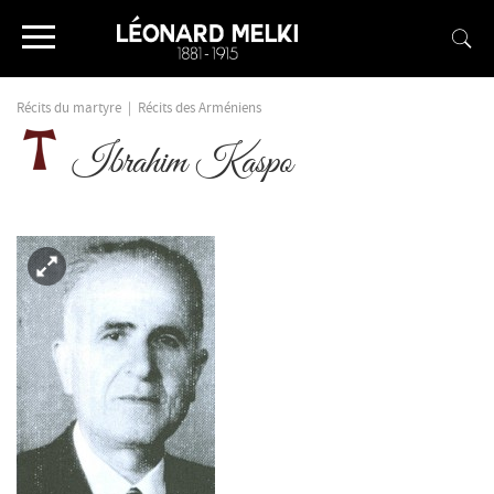
Récits du martyre
|
Récits des Arméniens
Ibrahim Kaspo