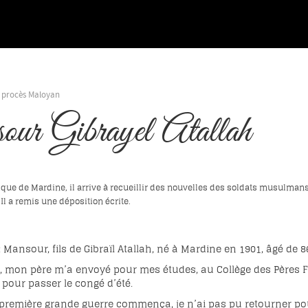
 procès Maloyan
ur Gibrayel Atallah
ue de Mardine, il arrive à recueillir des nouvelles des soldats musulmans e
 Il a remis une déposition écrite.
 Mansour, fils de Gibraïl Atallah, né à Mardine en 1901, âgé de 8
s, mon père m’a envoyé pour mes études, au Collège des Pères 
pour passer le congé d’été.
la première grande guerre commença, je n’ai pas pu retourner p