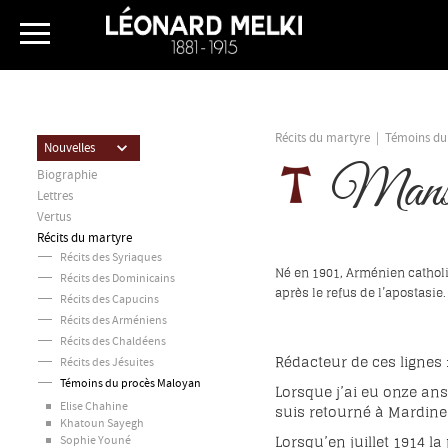
Récits du martyre
|
Témoins du
Nouvelles
Manso
Biographie
Lettres
Vertus
Récits du martyre
Récits des Syriaques
Né en 1901, Arménien catholiq
Récits des Dominicains
après le refus de l’apostasie.
Récits des Capucins
Récits des Arméniens
Récits des Chaldéens
Rédacteur de ces lignes :
Récits des Jésuites
Témoins du procès Maloyan
Lorsque j’ai eu onze an
Elise Chahine
suis retourné à Mardine 
Khatoun Sayegh
Lorsqu’en juillet 1914 
Sophie Youné