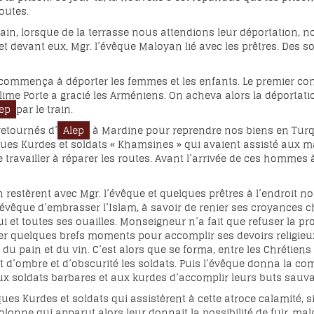
outes.
ain, lorsque de la terrasse nous attendions leur déportation, no
 et devant eux, Mgr. l’évêque Maloyan lié avec les prêtres. Des 
 commença à déporter les femmes et les enfants. Le premier conv
ime Porte a gracié les Arméniens. On acheva alors la déportati
lep
par le train.
etournés d’
Alep
à Mardine pour reprendre nos biens en Turqui
ues Kurdes et soldats « Khamsines » qui avaient assisté aux 
re travailler à réparer les routes. Avant l’arrivée de ces hommes
 en restèrent avec Mgr. l’évêque et quelques prêtres à l’endro
’évêque d’embrasser l’Islam, à savoir de renier ses croyances ch
 lui et toutes ses ouailles. Monseigneur n’a fait que refuser la
r quelques brefs moments pour accomplir ses devoirs religie
n du pain et du vin. C’est alors que se forma, entre les Chrétien
t d’ombre et d’obscurité les soldats. Puis l’évêque donna la co
ux soldats barbares et aux kurdes d’accomplir leurs buts sauv
ues Kurdes et soldats qui assistèrent à cette atroce calamité, s
 colonne qui apparut alors leur donnait la possibilité de fuir, m