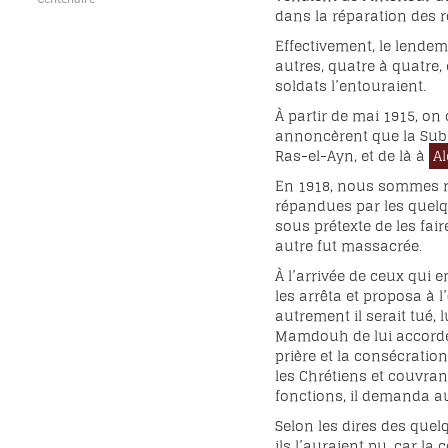
Centenaire
dans la réparation des r
Effectivement, le lendem
autres, quatre à quatre,
soldats l’entouraient.
À partir de mai 1915, on
annoncèrent que la Subl
Ras-el-Ayn, et de là à
A
En 1918, nous sommes r
répandues par les quelq
sous prétexte de les fai
autre fut massacrée.
À l’arrivée de ceux qui
les arrêta et proposa à l
autrement il serait tué,
Mamdouh de lui accorde
prière et la consécratio
les Chrétiens et couvran
fonctions, il demanda a
Selon les dires des quelq
ils l’auraient pu, car la