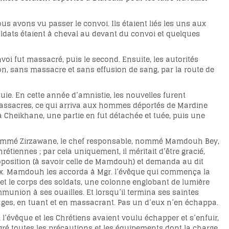
us avons vu passer le convoi. Ils étaient liés les uns aux
soldats étaient à cheval au devant du convoi et quelques
oi fut massacré, puis le second. Ensuite, les autorités
on, sans massacre et sans effusion de sang, par la route de
e. En cette année d’amnistie, les nouvelles furent
massacres, ce qui arriva aux hommes déportés de Mardine
 à Cheikhane, une partie en fut détachée et tuée, puis une
it nommé Zirzawane, le chef responsable, nommé Mamdouh Bey,
rétiennes ; par cela uniquement, il méritait d’être gracié,
 proposition (à savoir celle de Mamdouh) et demanda au dit
ux. Mamdouh les accorda à Mgr. l’évêque qui commença la
s et le corps des soldats, une colonne englobant de lumière
mmunion à ses ouailles. Et lorsqu’il termina ses saintes
ages, en tuant et en massacrant. Pas un d’eux n’en échappa.
i l’évêque et les Chrétiens avaient voulu échapper et s’enfuir,
algré toutes les précautions et les équipements dont la charge