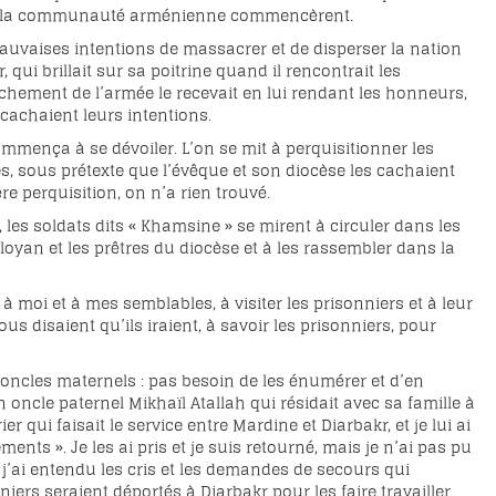
nt de la communauté arménienne commencèrent.
mauvaises intentions de massacrer et de disperser la nation
i brillait sur sa poitrine quand il rencontrait les
tachement de l’armée le recevait en lui rendant les honneurs,
 cachaient leurs intentions.
ommença à se dévoiler. L’on se mit à perquisitionner les
, sous prétexte que l’évêque et son diocèse les cachaient
e perquisition, on n’a rien trouvé.
 les soldats dits « Khamsine » se mirent à circuler dans les
loyan et les prêtres du diocèse et à les rassembler dans la
 à moi et à mes semblables, à visiter les prisonniers et à leur
ous disaient qu’ils iraient, à savoir les prisonniers, pour
 oncles maternels : pas besoin de les énumérer et d’en
ncle paternel Mikhaïl Atallah qui résidait avec sa famille à
ui faisait le service entre Mardine et Diarbakr, et je lui ai
ents ». Je les ai pris et je suis retourné, mais je n’ai pas pu
 j’ai entendu les cris et les demandes de secours qui
niers seraient déportés à Diarbakr pour les faire travailler