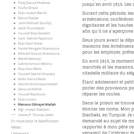
Faraj Daoud Khabbaz
jusqu’en avril 1915. Le
Toufic Ghisso
Durant cette période, le
Elias Joseph Barich
arménienne, conférèrent
Daoud Nadjar
Jamil Mikhaël Sioufdji
dignitaires et les haute
Zakié Toumadjian
afin qu’il ne s’aperçoiv
Youssef Elias Garabet
Card. Gabriel Tappouni
Deux jours avant la dépo
Elias Nasri Nazar
maisons des Arméniens, 
Faridé Mengalo Ghandoura
pour les employer, préte
Mikhaël Yacoub Ghandoura
Wardé Katmarji
En avril 1915, le moment
Gabriel Antoun Bedros
marchés et les maisons, 
Elias Nasri Bédo
citadelle militaire du s
Youssef Gabriel Khazaka
Abdo Hanna Bezer
Étant adolescent et petit
Gabriel Dominique Atallah
porter des provisions pou
Zahoura Mafrek
réparer les routes.
Youssef Bachoura
Elias Loulou
Dans la prison se trouv
Mansour Gibrayel Atallah
donner les noms. Mon pè
Mgr. Joseph Rabbani
Diarbakr, en Turquie. Je
Lettres P. Thomas Saleh
demandé au sujet de mon o
En route pour la béatification
rapporter à mon père cet
Média
venaient de l’intérieur d