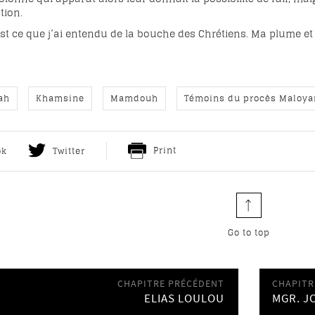
tion.
c’est ce que j’ai entendu de la bouche des Chrétiens. Ma plume
ah
Khamsine
Mamdouh
Témoins du procès Maloya
Print
ok
Twitter
Go to top
CHAPITRE PRÉCÉDENT
CHAPITR
ELIAS LOULOU
MGR. J