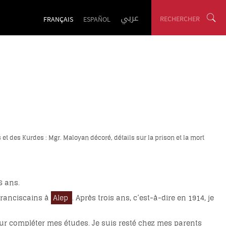
عربي
RECHERCHER
FRANÇAIS
ESPAÑOL
t des Kurdes : Mgr. Maloyan décoré, détails sur la prison et la mort
6 ans.
Franciscains à
Alep
. Après trois ans, c’est-à-dire en 1914, je
our compléter mes études. Je suis resté chez mes parents