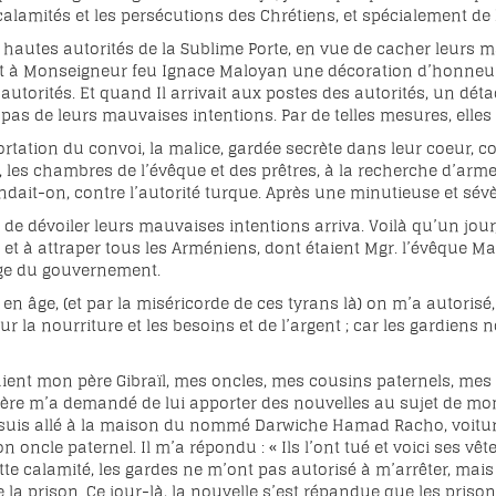
s calamités et les persécutions des Chrétiens, et spécialeme
s hautes autorités de la Sublime Porte, en vue de cacher leurs 
 à Monseigneur feu Ignace Maloyan une décoration d’honneur, qu
s autorités. Et quand Il arrivait aux postes des autorités, un dé
e pas de leurs mauvaises intentions. Par de telles mesures, elles
rtation du convoi, la malice, gardée secrète dans leur coeur, c
les chambres de l’évêque et des prêtres, à la recherche d’armes
ndait-on, contre l’autorité turque. Après une minutieuse et sévèr
 de dévoiler leurs mauvaises intentions arriva. Voilà qu’un jour,
et à attraper tous les Arméniens, dont étaient Mgr. l’évêque Ma
iège du gouvernement.
 en âge, (et par la miséricorde de ces tyrans là) on m’a autorisé,
r la nourriture et les besoins et de l’argent ; car les gardiens n
aient mon père Gibraïl, mes oncles, mes cousins paternels, mes
re m’a demandé de lui apporter des nouvelles au sujet de mon o
 suis allé à la maison du nommé Darwiche Hamad Racho, voiturier q
ncle paternel. Il m’a répondu : « Ils l’ont tué et voici ses vêtem
te calamité, les gardes ne m’ont pas autorisé à m’arrêter, mais
e la prison. Ce jour-là, la nouvelle s’est répandue que les prison