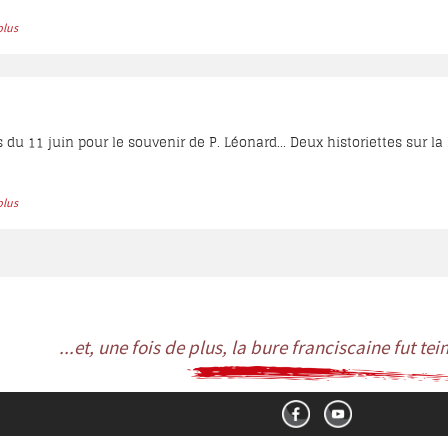
 aux trois autres Baabdathiens de venir ensemble fêter les nouveaux 
plus
rie), lui-même ancien de Boudja, se retrouvèrent le P. Bonaventure, 
 : le fr. Elias et le fr. Paul...
 du 11 juin pour le souvenir de P. Léonard... Deux historiettes sur la B
plus
...et, une fois de plus, la bure franciscaine fut te