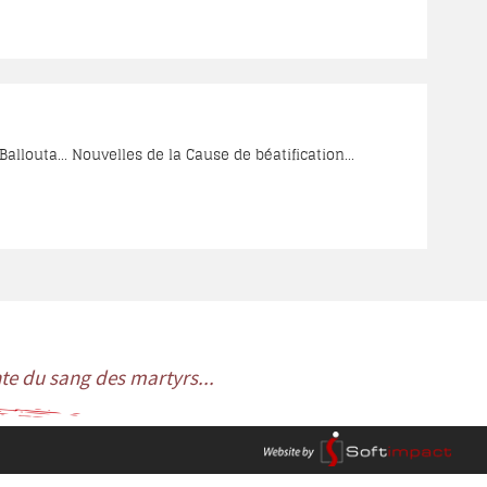
prêtres. Autour du curé, le P. Antoine-Marie de
venu exprès d’Ourfa, et deux frères encore étudiants en
allouta... Nouvelles de la Cause de béatification...
inte du sang des martyrs...