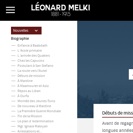
Nouvelles
Biographie
Enfance à Baabdath
L ’école primaire
L ’arrivée des Quakers
Chez les Capucins
Postulant à San Stefano
La route vers l’Autel
Débuts de mission
À Mardine
À Maamouret-el-Aziz
Repos au Liban
À Ourfa
Montée des Jeunes-Turcs
De nouveau à Mardine
La Première Guerre Mondiale
Débuts de miss
Fin de la Mission
Le plan d ’extermination
Avant de regagn
Mgr. Ignace Maloyan
longues années. Ils éta
Arrestations et...