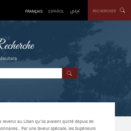
عربي
RECHERCHER
FRANÇAIS
ESPAÑOL
cherche
ésultats
 revenir au Liban qu’ils avaient quitté depuis de
e, les Supérieurs