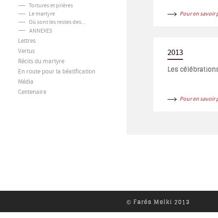
Tortures et prières
avaient accordé
Le martyre
Pour en savoir 
Baltagia (Bulga
Où sont les restes des...
théologie à Boudja
ANNEXES
Lettres
Vertus
2013
Récits du martyre
Les célébrations
En route pour la béatification
Média
Centenaire
Pour en savoir 
Farés Melki 2013
©