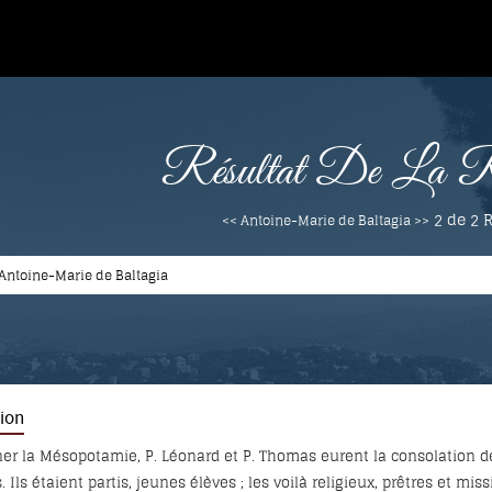
Résultat De La Re
2 de 2
R
<< Antoine-Marie de Baltagia >>
ion
er la Mésopotamie, P. Léonard et P. Thomas eurent la consolation de
ient partis, jeunes élèves ; les voilà religieux, prêtres et missionnaires... Par une faveur spécial