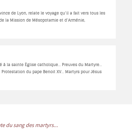
ince de Lyon, relate le voyage qu’il a fait vers tous les
 de la Mission de Mésopotamie et d’Arménie,
ses « Souvenirs » au Liban, dans un manuscrit inédit
nte des lieux où a vécu P. Léonard. Nommé Supérieur de
athédrale S. Louis à Beyrouth où il mourut et fut enterré
à la sainte Église catholique... Preuves du Martyre...
. Protestation du pape Benoit XV... Martyrs pour Jésus
inte du sang des martyrs...