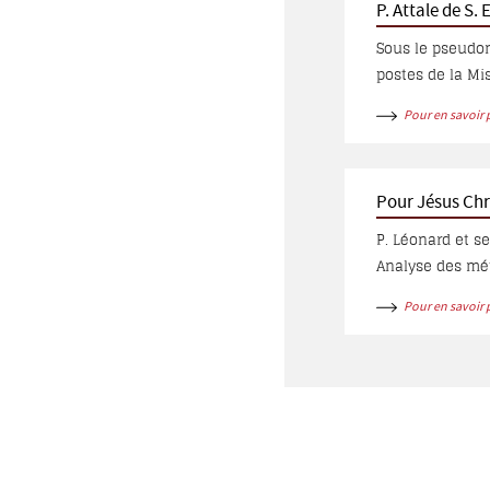
P. Attale de S. 
Sous le pseudony
postes de la Mi
nouvellement no
Pour en savoir 
de 64 pages, da
la Mission des C
le 29/8/1949...
Pour Jésus Chr
P. Léonard et se
Analyse des méth
Christ et non po
Pour en savoir 