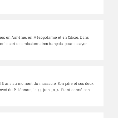
 historiques de ces mêmes massacres, je veux dire
iennes catholiques ». Mgr. Naslian se fit remettre les
ines en Arménie, en Mésopotamie et en Cilicie. Dans
r le sort des missionnaires français, pour essayer
e 16 ans au moment du massacre. Son père et ses deux
onvoi du P. Léonard, le 11 juin 1915. Etant donné son
rim et ses deux sœurs Marie et Zakiya vers Alep où il
te des détails uniques sur l’arrestation de Mgr. Maloyan
d, nous le reproduisons ci-dessous, in-extenso...