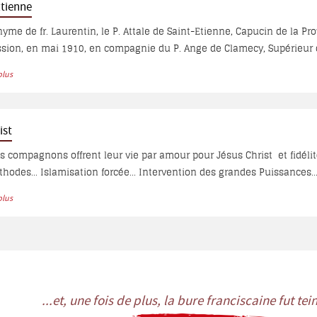
Etienne
me de fr. Laurentin, le P. Attale de Saint-Etienne, Capucin de la Prov
ssion, en mai 1910, en compagnie du P. Ange de Clamecy, Supérieur
mmé pour remplacer le P. Jean-Antoine de Milan. P. Attale rédigea 
plus
té au 25 août 1928, fort intéressant à cause de sa description viva
apucins au Proche-Orient en 1941, il passa ses derniers jours à la c
ist
s compagnons offrent leur vie par amour pour Jésus Christ et fidélité 
odes... Islamisation forcée... Intervention des grandes Puissances..
ur une cause politique...
plus
...et, une fois de plus, la bure franciscaine fut te