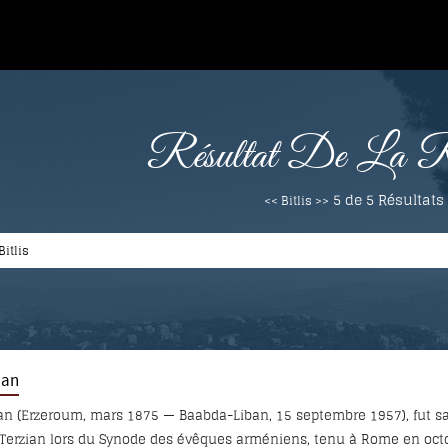
Résultat De La Re
5 de 5
Résultats
<< Bitlis >>
ian
an (Erzeroum, mars 1875 — Baabda-Liban, 15 septembre 1957), fut s
 Terzian lors du Synode des évêques arméniens, tenu à Rome en octobr