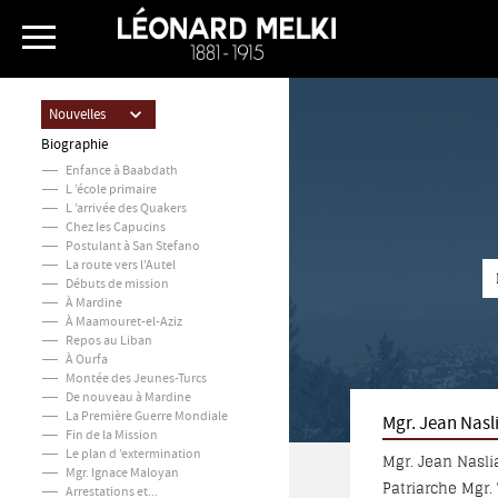
Nouvelles
Biographie
Enfance à Baabdath
L ’école primaire
L ’arrivée des Quakers
Chez les Capucins
Postulant à San Stefano
La route vers l’Autel
Débuts de mission
À Mardine
À Maamouret-el-Aziz
Repos au Liban
À Ourfa
Montée des Jeunes-Turcs
De nouveau à Mardine
La Première Guerre Mondiale
Mgr. Jean Nasl
Fin de la Mission
Le plan d ’extermination
Mgr. Jean Nasli
Mgr. Ignace Maloyan
Patriarche Mgr.
Arrestations et...