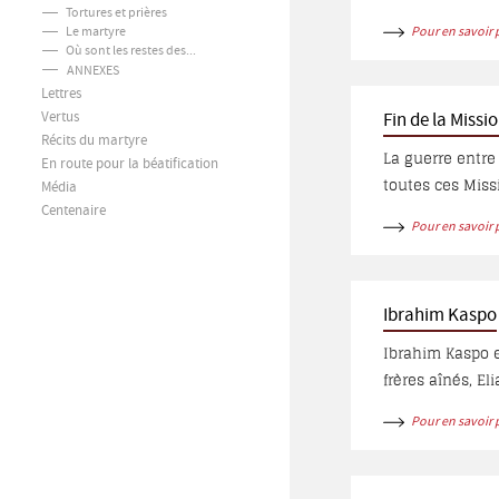
Tortures et prières
comité, pour fai
Le martyre
Pour en savoir 
l’histoire spéc
Où sont les restes des...
comptes rendus 
ANNEXES
Lettres
Vertus
Fin de la Missi
Récits du martyre
La guerre entre
En route pour la béatification
toutes ces Miss
Média
ensuite de conna
Centenaire
Pour en savoir 
Ibrahim Kaspo
Ibrahim Kaspo e
frères aînés, El
jeune âge, Ibra
Pour en savoir 
passa le reste 
et des tortures 