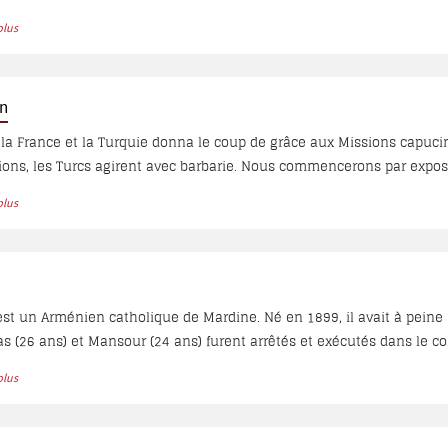
re le tour des diocèses, afin de mettre en relief « l’un des aspects
plus
iale du massacre des Evêques, Prêtres, Religieux et Religieuses armén
des survivants et des témoins...
on
 la France et la Turquie donna le coup de grâce aux Missions capuc
ions, les Turcs agirent avec barbarie. Nous commencerons par expose
ître celui des religieux orientaux restés sur place...
plus
st un Arménien catholique de Mardine. Né en 1899, il avait à pein
ias (26 ans) et Mansour (24 ans) furent arrêtés et exécutés dans le c
him ne fut pas arrêté mais déporté avec sa mère, son frère Abd-el-Ka
plus
de sa vie. Il rédigea ses mémoires en arabe... Vu que ce récit compor
subites en prison et, par le fait même, sur les supplices du P. Léonar