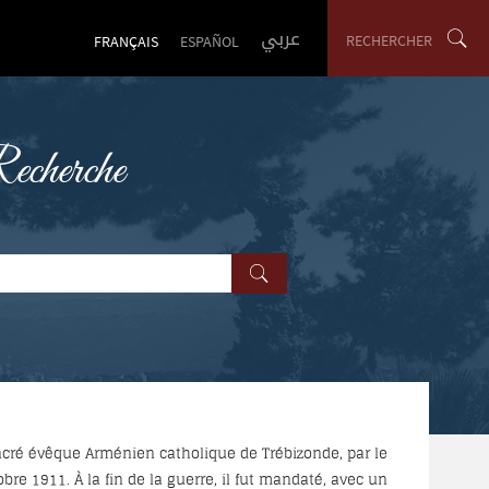
عربي
RECHERCHER
FRANÇAIS
ESPAÑOL
cherche
acré évêque Arménien catholique de Trébizonde, par le
e 1911. À la fin de la guerre, il fut mandaté, avec un