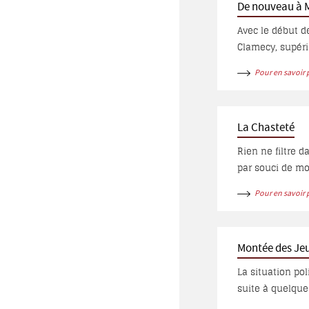
De nouveau à 
Avec le début d
Clamecy, supérieur de la Mi
ces deux résiden
Pour en savoir 
furent occupées 
Bonaventure, Syr
Louis et le frèr
La Chasteté
Rien ne filtre 
par souci de mo
garçons et fill
Pour en savoir 
signe de corrupt
Montée des Je
La situation po
suite à quelque
obligea alors l