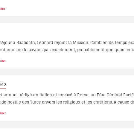
poque, elle comptait 4500 maisons avec 35.000 habitants dont 800 fa
plus
, le reste est musulman. Le P. Hyacinthe Simon donne des chiffres pl
25.000 sont musulmans et 17.700 chrétiens répartis entre 5 églises..
th, Léonard rejoint la Mission. Combien de temps exactement dura son séjour à Baabdath ?
 nous ne le savons pas exactement, probablement quelques mois. T
 se rappellent l’avoir vu dans les rues du village, les Baabdathiens l
plus
potamie… Ce qui est sûr, c’est qu’avant Noël de cette même année 
a...
1912
t annuel, rédigé en italien et envoyé à Rome, au Père Général Pacif
tude hostile des Turcs envers les religieux et les chrétiens, à cause 
plus