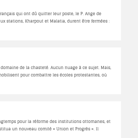
ançais qui ont dû quitter leur poste, le P. Ange de
vendirent tout le mobilier à l’encan. Les quatre autres
ère Raphaël, Arméniens ; à Diarbakr, les Pères Thomas et
rd, Syrien ; à Maamouret-el-Aziz, les Pères Basile et
e domaine de la chasteté. Aucun nuage à ce sujet. Mais,
mobilisent pour combattre les écoles protestantes, où
présence des deux sexes dans une même école est un
ngtemps pour la réforme des institutions ottomanes, et
titua un nouveau comité « Union et Progrès ». Il
ouvée en 1876, mais qu’il a tardé à mettre en vigueur,