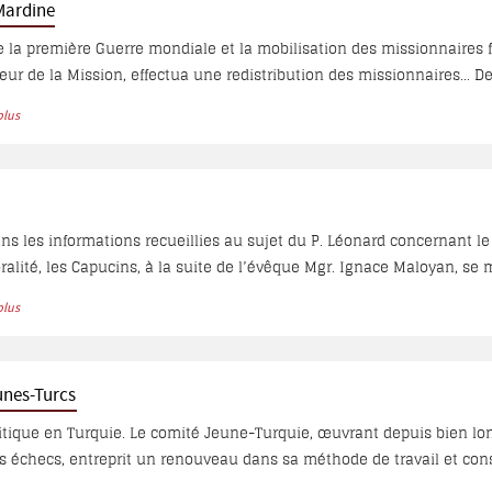
Mardine
e la première Guerre mondiale et la mobilisation des missionnaires fr
ssion, effectua une redistribution des missionnaires... Deux stations, Kharpout et Malatia, durent être fermées :
ces furent pendant la guerre dévalisées et pillées par les Turcs qui 
plus
par les neuf religieux qui restaient. À Ourfa, le Père Benoît et le fr
iens ; à Mardine, le Père Daniel, Italien âgé de 80 ans, et le P. Léona
e Benoît, Arméniens...
dans les informations recueillies au sujet du P. Léonard concernant l
ralité, les Capucins, à la suite de l’évêque Mgr. Ignace Maloyan, se 
es sont ensemble. Ils pensent, selon la tradition du temps, que la 
plus
ion et d’immoralité...
unes-Turcs
litique en Turquie. Le comité Jeune-Turquie, œuvrant depuis bien lo
s échecs, entreprit un renouveau dans sa méthode de travail et cons
e Sultan Abd-oul-Hamid, en 1908, à rétablir la Constitution déjà appr