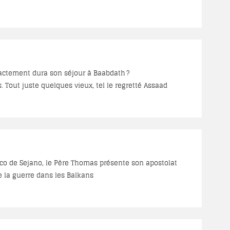
milles arméniennes toutes catholiques, 1300 syriaques,
us ou moins rapprochés. D’après lui, il y aurait 42.700
.
out juste quelques vieux, tel le regretté Assaad
e montrant du doigt : le voilà le brave missionnaire
1911, il avait regagné son poste, non à Maamouret-el-
ico de Sejano, le Père Thomas présente son apostolat
de la guerre dans les Balkans