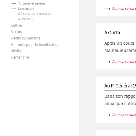
Tortures et prières
Diarbakr. À l’é
Le martyre
Pour en savoir 
150 chaldéennes
Où sont les restes des...
habitants dont 
ANNEXES
Lettres
Vertus
À Ourfa
Récits du martyre
Après un cours séjour à Baabda
En route pour la béatification
Malheureusement
Média
Charbel Corbani,
Centenaire
Pour en savoir 
Capucin en Méso
Aziz, mais à Ourf
Au P. Général 
Dans son rappor
ainsi que l’atti
Pour en savoir 