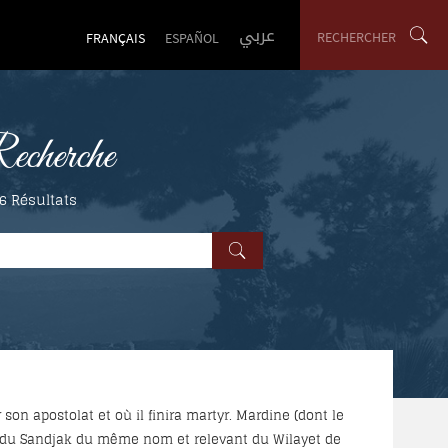
عربي
RECHERCHER
FRANÇAIS
ESPAÑOL
cherche
 6
Résultats
on apostolat et où il finira martyr. Mardine (dont le
if du Sandjak du même nom et relevant du Wilayet de