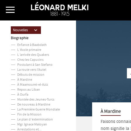
Nouvelles
Biographie
Enfance à Baabdath
L ’école primaire
L ’arrivée des Quakers
Chez les Capucins
Postulant à San Stefano
La route vers l’Autel
Débuts de mission
À Mardine
À Maamouret-el-Aziz
Repos au Liban
À Ourfa
Montée des Jeunes-Turcs
De nouveau à Mardine
La Première Guerre Mondiale
À Mardine
Fin de la Mission
Le plan d ’extermination
Faisons connais
Mgr. Ignace Maloyan
nom signifie la
Arrestations et...