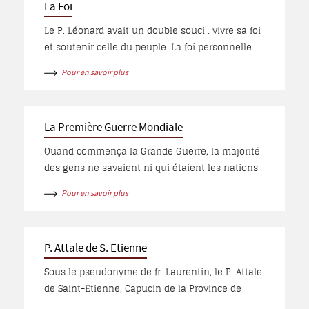
des témoins...
La Foi
Le P. Léonard avait un double souci : vivre sa foi
et soutenir celle du peuple. La foi personnelle
s’est traduite par sa vie de prière qui lui assure
Pour en savoir plus
la force nécessaire pour sa mission, aussi bien
parmi les élèves de l’école, que dans
l’accompagnement des Tertiaires et des Sœurs.
La Première Guerre Mondiale
Malgré sa maladie, il continue à réciter l’office
divin qui, pour lui, est le bien le plus précieux...
Quand commença la Grande Guerre, la majorité
des gens ne savaient ni qui étaient les nations
belligérantes, ni qui était l’allié de qui, ni les
Pour en savoir plus
causes de la guerre. Ce que l’on savait, c’était
que les jeunes gens étaient enrôlés pour le
service militaire dans les rangs de l’armée
P. Attale de S. Etienne
ottomane, en abandonnant femmes et enfants
à la merci de la faim et de tous les dangers
Sous le pseudonyme de fr. Laurentin, le P. Attale
physiques et moraux. Quant aux parents,
de Saint-Etienne, Capucin de la Province de
femmes et enfants, ils savaient une seule chose
Lyon, relate le voyage qu’il a fait vers tous les