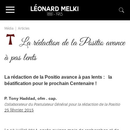
Média
|
Articles
La rédaction de la Positio avance
à pas lents
La rédaction de la
Positio
avance à pas lents :
la
béatification pour le prochain Centenaire !
P. Tony Haddad,
ofm
. cap.
Collaborateur du Postulateur Général pour la rédaction de la Positio
25 février 2015