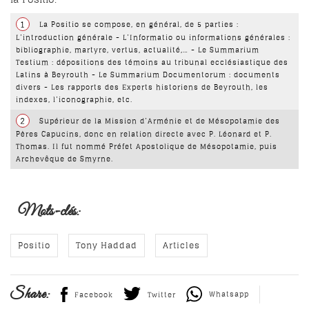
1
La Positio se compose, en général, de 5 parties :
L’introduction générale - L’Informatio ou informations générales :
bibliographie, martyre, vertus, actualité,… - Le Summarium
Testium : dépositions des témoins au tribunal ecclésiastique des
Latins à Beyrouth - Le Summarium Documentorum : documents
divers - Les rapports des Experts historiens de Beyrouth, les
indexes, l’iconographie, etc.
2
Supérieur de la Mission d’Arménie et de Mésopotamie des
Pères Capucins, donc en relation directe avec P. Léonard et P.
Thomas. Il fut nommé Préfet Apostolique de Mésopotamie, puis
Archevêque de Smyrne.
Mots-clés:
Positio
Tony Haddad
Articles
Share:
Whatsapp
Facebook
Twitter