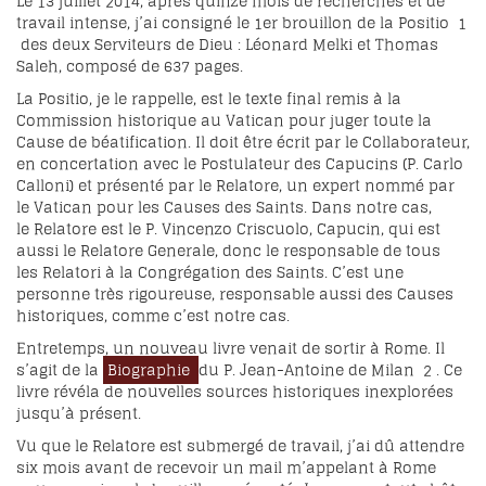
Le 13 juillet 2014, après quinze mois de recherches et de
travail intense, j’ai consigné le 1er brouillon de la Positio
1
des deux Serviteurs de Dieu : Léonard Melki et Thomas
Saleh, composé de 637 pages.
La Positio, je le rappelle, est le texte final remis à la
Commission historique au Vatican pour juger toute la
Cause de béatification. Il doit être écrit par le Collaborateur,
en concertation avec le Postulateur des Capucins (P. Carlo
Calloni) et présenté par le Relatore, un expert nommé par
le Vatican pour les Causes des Saints. Dans notre cas,
le Relatore est le P. Vincenzo Criscuolo, Capucin, qui est
aussi le Relatore Generale, donc le responsable de tous
les Relatori à la Congrégation des Saints. C’est une
personne très rigoureuse, responsable aussi des Causes
historiques, comme c’est notre cas.
Entretemps, un nouveau livre venait de sortir à Rome. Il
s’agit de la
Biographie
du P. Jean-Antoine de Milan
2
. Ce
livre révéla de nouvelles sources historiques inexplorées
jusqu’à présent.
Vu que le Relatore est submergé de travail, j’ai dû attendre
six mois avant de recevoir un mail m’appelant à Rome