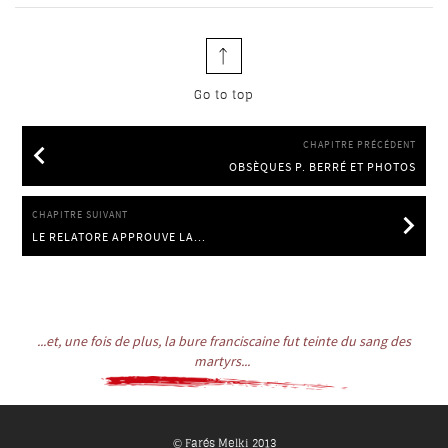
Go to top
CHAPITRE PRÉCÉDENT
OBSÈQUES P. BERRÉ ET PHOTOS
OBSÈQUES P. BERRÉ ET PHOTOS
CHAPITRE SUIVANT
LE RELATORE APPROUVE LA...
LE RELATORE APPROUVE LA POSITIO
...et, une fois de plus, la bure franciscaine fut teinte du sang des
martyrs...
Farés Melki 2013
©